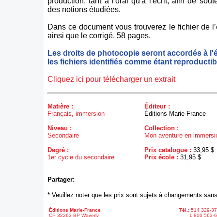
production, tant à l'oral qu'à l'écrit, afin de sou
des notions étudiées.
Dans ce document vous trouverez le fichier de l’
ainsi que le corrigé. 58 pages.
Les droits de photocopie seront accordés à l'
les fichiers identifiés comme étant reproductib
Cliquez ici pour télécharger un extrait
Matière :
Éditeur :
Français, immersion
Éditions Marie-France
Niveau :
Collection :
Secondaire
Mon aventure en immersio
Degré :
Prix catalogue :
33,95 $
1er cycle du secondaire
Prix école :
31,95 $
Partager:
* Veuillez noter que les prix sont sujets à changements sans
Éditions Marie-France
Tél.:
514 329-3
CP 32263 BP Waverly
1 800 563-6