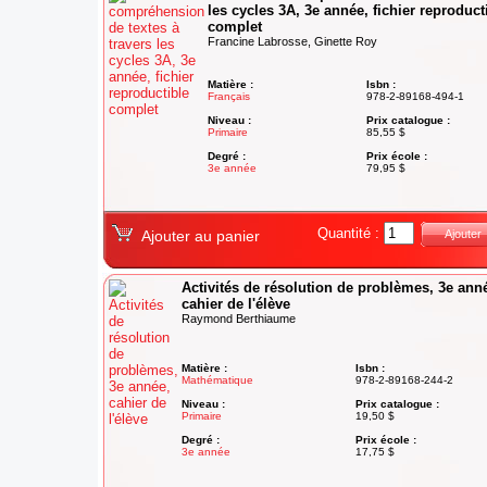
les cycles 3A, 3e année, fichier reproduct
complet
Francine Labrosse, Ginette Roy
Matière :
Isbn :
Français
978-2-89168-494-1
Niveau :
Prix catalogue :
Primaire
85,55 $
Degré :
Prix école :
3e année
79,95 $
Quantité :
Ajouter au panier
Ajouter
Activités de résolution de problèmes, 3e ann
cahier de l'élève
Raymond Berthiaume
Matière :
Isbn :
Mathématique
978-2-89168-244-2
Niveau :
Prix catalogue :
Primaire
19,50 $
Degré :
Prix école :
3e année
17,75 $