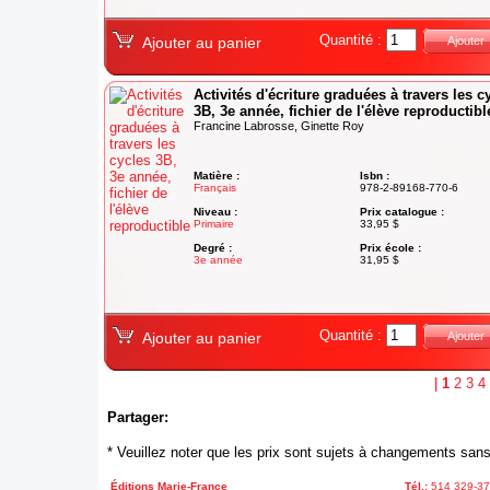
Quantité :
Ajouter au panier
Ajouter
Activités d'écriture graduées à travers les c
3B, 3e année, fichier de l'élève reproductibl
Francine Labrosse, Ginette Roy
Matière :
Isbn :
Français
978-2-89168-770-6
Niveau :
Prix catalogue :
Primaire
33,95 $
Degré :
Prix école :
3e année
31,95 $
Quantité :
Ajouter au panier
Ajouter
|
1
2
3
4
Partager:
* Veuillez noter que les prix sont sujets à changements sans
Éditions Marie-France
Tél.:
514 329-3