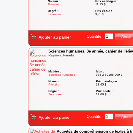
Niveau :
Prix catalogue :
Primaire
11,15 $
Degré :
Prix école :
3e année
9,75 $
Quantité :
Ajouter au panier
Ajouter
Sciences humaines, 3e année, cahier de l'élè
Raymond Paradis
Matière :
Isbn :
Sciences humaines
978-2-89168-009-7
Niveau :
Prix catalogue :
Primaire
18,65 $
Degré :
Prix école :
3e année
17,00 $
Quantité :
Ajouter au panier
Ajouter
Activités de compréhension de textes à t