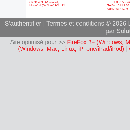
CP 32263 BP Waverly
1 800 563-6
Montréal (Québec) H3L 3X1
Téléc.:
514 329
editions@marie-f
S'authentifier
|
Termes et conditions
© 2026 L
par Solut
Site optimisé pour >>
FireFox 3+ (Windows, M
(Windows, Mac, Linux, iPhone/iPad/iPod)
|