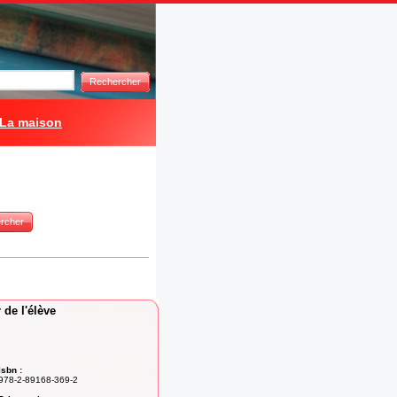
Rechercher
La maison
rcher
 de l'élève
Isbn :
978-2-89168-369-2