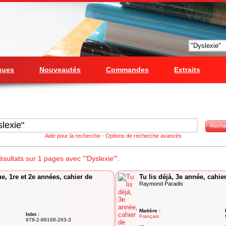
gues
Nouveautés
Commandes
Extraits
Reche
Aide pour la recherche
-
Options de recherche avancés
sultats sur 1 pages avec '"Dyslexie"'.
e, 1re et 2e années, cahier de
Tu lis déjà, 3e année, cahier
Raymond Paradis
Matière :
Isbn :
Français
978-2-89168-263-3