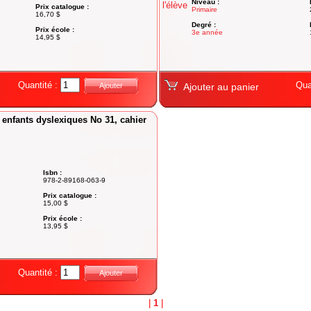
Niveau :
Prix catalogue :
Primaire
16,70 $
Degré :
Prix école :
3e année
14,95 $
Quantité :
Qua
Ajouter
Ajouter au panier
 enfants dyslexiques No 31, cahier
Isbn :
978-2-89168-063-9
Prix catalogue :
15,00 $
Prix école :
13,95 $
Quantité :
Ajouter
|
1
|