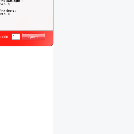
Prix catalogue :
24,50 $
Prix école :
19,50 $
ntité :
Ajouter