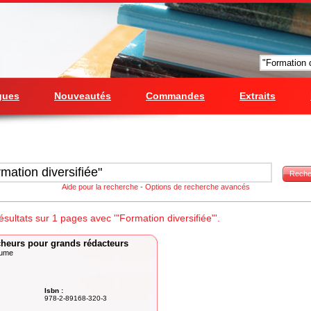
gues
Nouveautés
Commandes
Extraits
Reche
Aide pour la recherche
-
Options de recherche avancés
sultats sur 1 pages avec '"Formation diversifiée"'.
cheurs pour grands rédacteurs
aume
Isbn :
978-2-89168-320-3