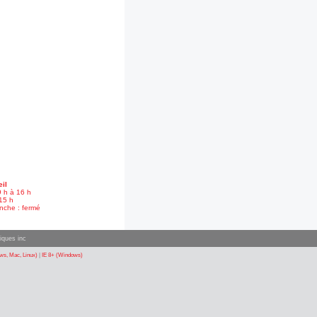
il
9 h à 16 h
15 h
nche : fermé
iques inc
s, Mac, Linux)
|
IE 8+ (Windows)