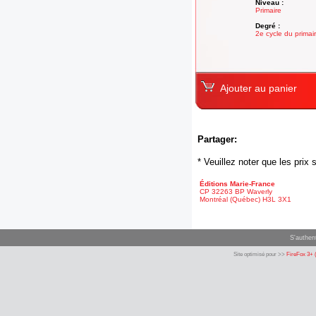
Niveau :
Primaire
Degré :
2e cycle du primai
Ajouter au panier
Partager:
* Veuillez noter que les pri
Éditions Marie-France
CP 32263 BP Waverly
Montréal (Québec) H3L 3X1
S'authent
Site optimisé pour >>
FireFox 3+ 