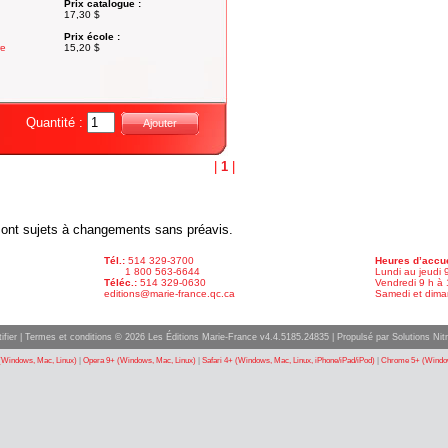
Prix catalogue :
17,30 $
Prix école :
re
15,20 $
Quantité :
Ajouter
|
1
|
x sont sujets à changements sans préavis.
Tél.:
514 329-3700
Heures d’accue
1 800 563-6644
Lundi au jeudi 
Téléc.:
514 329-0630
Vendredi 9 h à 
editions@marie-france.qc.ca
Samedi et dima
ifier
|
Termes et conditions
© 2026 Les Éditions Marie-France v4.4.5185.24835 |
Propulsé par Solutions Nitr
(Windows, Mac, Linux)
|
Opera 9+ (Windows, Mac, Linux)
|
Safari 4+ (Windows, Mac, Linux, iPhone/iPad/iPod)
|
Chrome 5+ (Window