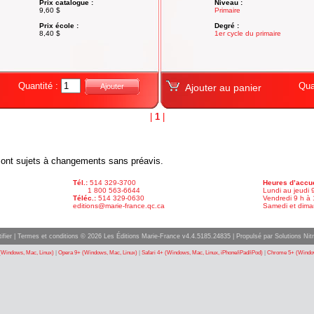
Prix catalogue :
Niveau :
9,60 $
Primaire
Prix école :
Degré :
8,40 $
1er cycle du primaire
Quantité :
Qua
Ajouter
Ajouter au panier
|
1
|
x sont sujets à changements sans préavis.
Tél.:
514 329-3700
Heures d’accue
1 800 563-6644
Lundi au jeudi 
Téléc.:
514 329-0630
Vendredi 9 h à 
editions@marie-france.qc.ca
Samedi et dima
ifier
|
Termes et conditions
© 2026 Les Éditions Marie-France v4.4.5185.24835 |
Propulsé par Solutions Nitr
(Windows, Mac, Linux)
|
Opera 9+ (Windows, Mac, Linux)
|
Safari 4+ (Windows, Mac, Linux, iPhone/iPad/iPod)
|
Chrome 5+ (Window