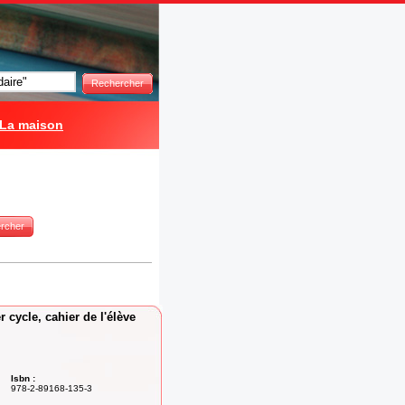
Rechercher
La maison
rcher
r cycle, cahier de l'élève
Isbn :
978-2-89168-135-3