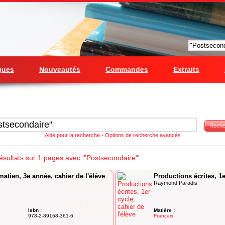
gues
Nouveautés
Commandes
Extraits
Reche
Aide pour la recherche
-
Options de recherche avancés
sultats sur 1 pages avec '"Postsecondaire"'.
atien, 3e année, cahier de l'élève
Productions écrites, 1e
Raymond Paradis
Isbn :
Matière :
978-2-89168-361-6
Français