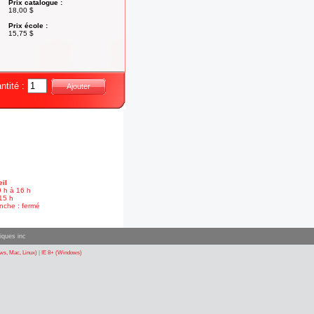
Prix catalogue :
18,00 $
Prix école :
15,75 $
ntité :
Ajouter
il
9 h à 16 h
15 h
nche : fermé
iques inc
s, Mac, Linux)
|
IE 8+ (Windows)