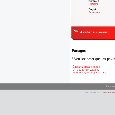
Niveau :
Primaire
Degré :
3e année
Ajouter au panier
Partager:
* Veuillez noter que les pri
Éditions Marie-France
CP 32263 BP Waverly
Montréal (Québec) H3L 3X1
S'authent
Site optimisé pour >>
FireFox 3+ 