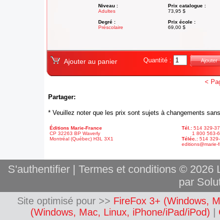
Niveau :
Prix catalogue :
Adultes
73,95 $
Degré :
Prix école :
Préscolaire
69,00 $
Quantité :
Ajouter au panier
Ajouter
< Pa
Partager:
* Veuillez noter que les prix sont sujets à changements sans
Éditions Marie-France
Tél.:
514 329-3
CP 32263 BP Waverly
1 800 563-6
Montréal (Québec) H3L 3X1
Téléc.:
514 329
editions@marie-f
S'authentifier
|
Termes et conditions
© 2026 L
par Solut
Site optimisé pour >>
FireFox 3+ (Windows, M
(Windows, Mac, Linux, iPhone/iPad/iPod)
|