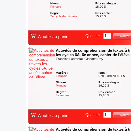
Niveau :
Prix catalogue :
Primaire
18,00 $
Degré :
Prix école :
2e cycle du primaire
15,75 $
Quantité :
Ajouter au panier
Ajouter
Activités de compréhension de textes à t
les cycles 6A, 6e année, cahier de l'élève
Francine Labrosse, Ginnette Roy
Matière :
Isbn :
Français
978-2-89168-991-5
Niveau :
Prix catalogue :
Primaire
16,25 $
Degré :
Prix école :
6e année
15,00 $
Quantité :
Ajouter au panier
Ajouter
Activités de compréhension de textes à t