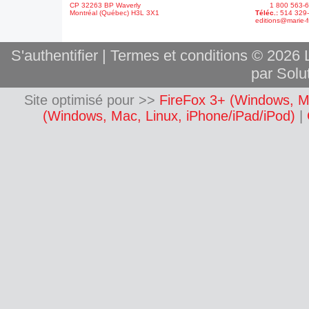
CP 32263 BP Waverly
1 800 563-6
Montréal (Québec) H3L 3X1
Téléc.:
514 329
editions@marie-f
S'authentifier
|
Termes et conditions
© 2026 L
par Solut
Site optimisé pour >>
FireFox 3+ (Windows, M
(Windows, Mac, Linux, iPhone/iPad/iPod)
|