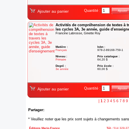
Quantité :
Ajouter au panier
Ajouter
Activités de compréhension de textes à t
les cycles 3A, 3e année, guide d'enseig
Francine Labrosse, Ginette Roy
Matière :
Isbn :
Français
978-2-89168-759-1
Niveau :
Prix catalogue :
Primaire
64,20 $
Degré :
Prix école :
3e année
60,00 $
Quantité :
Ajouter au panier
Ajouter
|
1
2
3
4
5
6
7
8
9
Partager:
* Veuillez noter que les prix sont sujets à changements sans
Éditions Marie-France
Tél.:
514 329-3