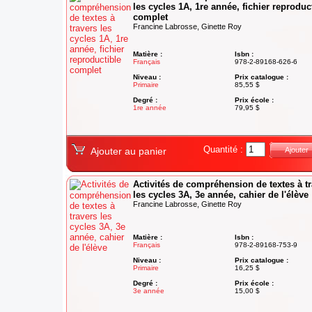
les cycles 1A, 1re année, fichier reproduc
complet
Francine Labrosse, Ginette Roy
Matière :
Isbn :
Français
978-2-89168-626-6
Niveau :
Prix catalogue :
Primaire
85,55 $
Degré :
Prix école :
1re année
79,95 $
Quantité :
Ajouter au panier
Ajouter
Activités de compréhension de textes à t
les cycles 3A, 3e année, cahier de l'élève
Francine Labrosse, Ginette Roy
Matière :
Isbn :
Français
978-2-89168-753-9
Niveau :
Prix catalogue :
Primaire
16,25 $
Degré :
Prix école :
3e année
15,00 $