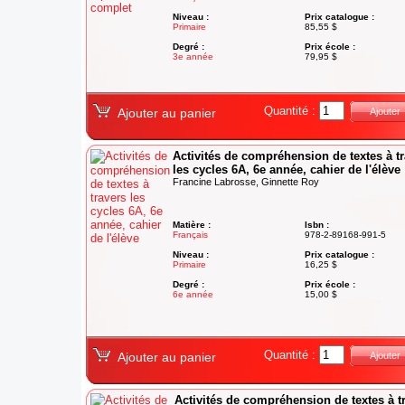
Niveau :
Prix catalogue :
Primaire
85,55 $
Degré :
Prix école :
3e année
79,95 $
Quantité :
Ajouter au panier
Ajouter
Activités de compréhension de textes à t
les cycles 6A, 6e année, cahier de l'élève
Francine Labrosse, Ginnette Roy
Matière :
Isbn :
Français
978-2-89168-991-5
Niveau :
Prix catalogue :
Primaire
16,25 $
Degré :
Prix école :
6e année
15,00 $
Quantité :
Ajouter au panier
Ajouter
Activités de compréhension de textes à t