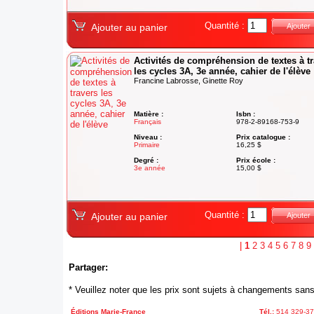
Quantité :
Ajouter au panier
Ajouter
Activités de compréhension de textes à t
les cycles 3A, 3e année, cahier de l'élève
Francine Labrosse, Ginette Roy
Matière :
Isbn :
Français
978-2-89168-753-9
Niveau :
Prix catalogue :
Primaire
16,25 $
Degré :
Prix école :
3e année
15,00 $
Quantité :
Ajouter au panier
Ajouter
|
1
2
3
4
5
6
7
8
9
Partager:
* Veuillez noter que les prix sont sujets à changements sans
Éditions Marie-France
Tél.:
514 329-3