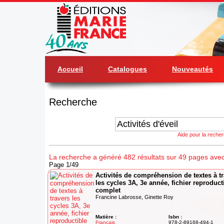
Accueil
Catalogues
Nouveautés
Recherche
Aide pour la reche
La recherche a généré 482 résultats sur 49 pages avec 'A
Page 1/49
Activités de compréhension de textes à t
les cycles 3A, 3e année, fichier reproduct
complet
Francine Labrosse, Ginette Roy
Matière :
Isbn :
Français
978-2-89168-494-1