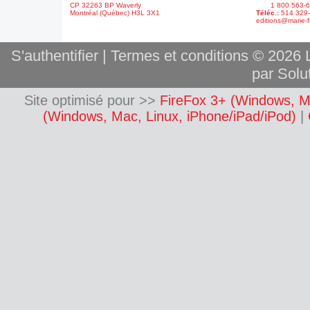
CP 32263 BP Waverly
1 800 563-6
Montréal (Québec) H3L 3X1
Téléc.:
514 329
editions@marie-f
S'authentifier
|
Termes et conditions
© 2026 L
par Solut
Site optimisé pour >>
FireFox 3+ (Windows, M
(Windows, Mac, Linux, iPhone/iPad/iPod)
|