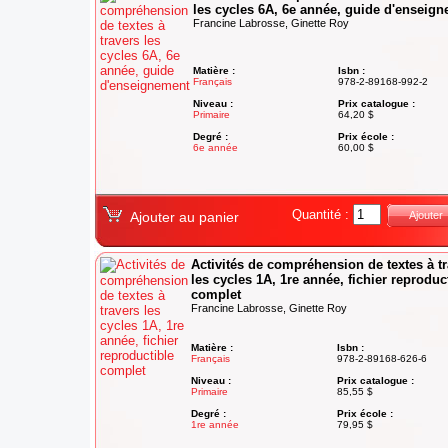
les cycles 6A, 6e année, guide d'enseig
Francine Labrosse, Ginette Roy
Matière :
Isbn :
Français
978-2-89168-992-2
Niveau :
Prix catalogue :
Primaire
64,20 $
Degré :
Prix école :
6e année
60,00 $
Quantité :
Ajouter au panier
Ajouter
Activités de compréhension de textes à t
les cycles 1A, 1re année, fichier reproduc
complet
Francine Labrosse, Ginette Roy
Matière :
Isbn :
Français
978-2-89168-626-6
Niveau :
Prix catalogue :
Primaire
85,55 $
Degré :
Prix école :
1re année
79,95 $