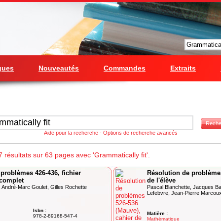
gues
Nouveautés
Commandes
Extraits
Reche
Aide pour la recherche
-
Options de recherche avancés
résultats sur 63 pages avec 'Grammatically fit'.
problèmes 426-436, fichier
Résolution de problèmes
 complet
de l'élève
, André-Marc Goulet, Gilles Rochette
Pascal Blanchette, Jacques Baz
Lefebvre, Jean-Pierre Marcoux,
Isbn :
Matière :
978-2-89168-547-4
Mathématique