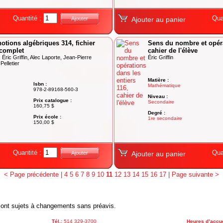
Quantité :
Qua
Ajouter
Ajouter au panier
otions algébriques 314, fichier
Sens du nombre et opéra
 complet
cahier de l'élève
 Éric Griffin, Alec Laporte, Jean-Pierre
Éric Griffin
elletier
Matière :
Isbn :
Mathématique
978-2-89168-560-3
Niveau :
Prix catalogue :
Secondaire
160,75 $
Degré :
Prix école :
1re secondaire
150,00 $
Quantité :
Qua
Ajouter
Ajouter au panier
< Page précédente
|
4
5
6
7
8
9
10
11
12
13
14
15
16
17
|
Page suivante >
x sont sujets à changements sans préavis.
Tél.:
514 329-3700
Heures d’accue