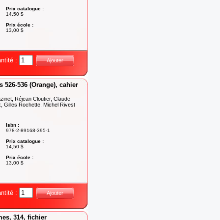
Prix catalogue :
14,50 $
Prix école :
13,00 $
ntité :
Ajouter
 526-536 (Orange), cahier
inet, Réjean Cloutier, Claude
 Gilles Rochette, Michel Rivest
Isbn :
978-2-89168-395-1
Prix catalogue :
14,50 $
Prix école :
13,00 $
ntité :
Ajouter
es, 314, fichier