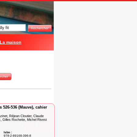
Rechercher
La maison
rcher
 526-536 (Mauve), cahier
inet, Réjean Cloutier, Claude
 Gilles Rochette, Michel Rivest
Isbn :
978-2-89168-396-8