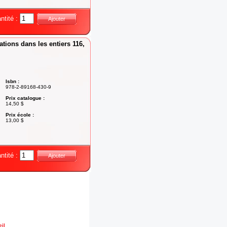
ntité :
Ajouter
tions dans les entiers 116,
Isbn :
978-2-89168-430-9
Prix catalogue :
14,50 $
Prix école :
13,00 $
ntité :
Ajouter
il