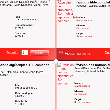
acques Bazinet, Réjean Cloutier, Claude
reproductible complet
e Marcoux, Gilles Rochette, Michel Rivest
Jacques Paulhus, Martin Pell
Isbn :
Matière :
978-2-89168-411-8
Mathématique
Prix catalogue :
Niveau :
34,95 $
Secondaire
Prix école :
Degré :
32,00 $
3e secondaire
Quantité :
Qua
Ajouter
Ajouter au panier
tions algébriques 314, cahier de
Révision des notions a
Pascal Blanchette, Éric Griffi
Marcoux, Richard Pelletier
ric Griffin, Alec Laporte, Jean-Pierre
lletier
Matière :
Isbn :
Mathématique
978-2-89168-400-2
Niveau :
Prix catalogue :
Secondaire
14,50 $
Degré :
Prix école :
3e secondaire
13,00 $