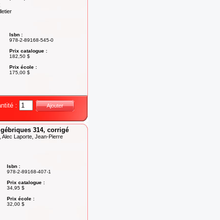
etier
Isbn :
978-2-89168-545-0
Prix catalogue :
182,50 $
Prix école :
175,00 $
ntité :
Ajouter
lgébriques 314, corrigé
n, Alec Laporte, Jean-Pierre
Isbn :
978-2-89168-407-1
Prix catalogue :
34,95 $
Prix école :
32,00 $