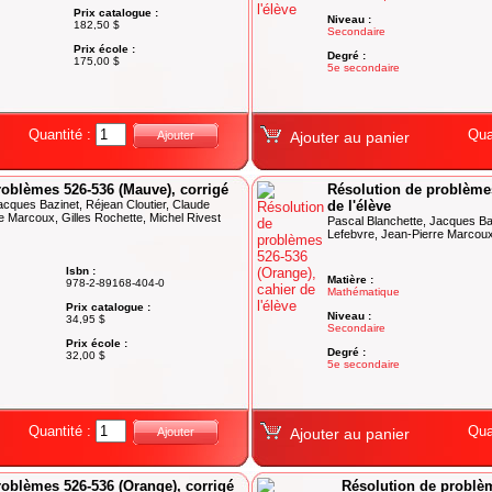
Prix catalogue :
Niveau :
182,50 $
Secondaire
Prix école :
Degré :
175,00 $
5e secondaire
Quantité :
Qua
Ajouter
Ajouter au panier
roblèmes 526-536 (Mauve), corrigé
Résolution de problèmes
acques Bazinet, Réjean Cloutier, Claude
de l'élève
e Marcoux, Gilles Rochette, Michel Rivest
Pascal Blanchette, Jacques Baz
Lefebvre, Jean-Pierre Marcoux,
Isbn :
Matière :
978-2-89168-404-0
Mathématique
Prix catalogue :
Niveau :
34,95 $
Secondaire
Prix école :
Degré :
32,00 $
5e secondaire
Quantité :
Qua
Ajouter
Ajouter au panier
roblèmes 526-536 (Orange), corrigé
Résolution de problèm