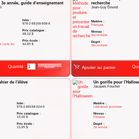
, 3e année, guide d'enseignement
recherche
n
Jean-Guy Émond
Isbn :
Matière :
978-2-89168-808-6
Français
Prix catalogue :
Niveau :
48,10 $
Secondaire
Prix école :
Degré :
e cycle du
44,95 $
Secondaire
Quantité :
Qua
Ajouter
Ajouter au panier
hier de l'élève
Un gorille pour l'Hallo
Jacques Foucher
Isbn :
Matière :
978-2-89168-024-0
Littérature jeunesse
Prix catalogue :
Niveau :
15,00 $
Primaire
Prix école :
Degré :
13,95 $
2e année