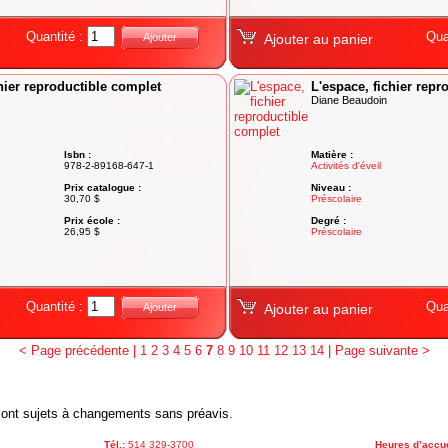
Quantité :
Qua
Ajouter
Ajouter au panier
chier reproductible complet
L'espace, fichier repr
Diane Beaudoin
Isbn :
Matière :
978-2-89168-647-1
Activités d'éveil
Prix catalogue :
Niveau :
30,70 $
Préscolaire
Prix école :
Degré :
26,95 $
Préscolaire
Quantité :
Qua
Ajouter
Ajouter au panier
< Page précédente
|
1
2
3
4
5
6
7
8
9
10
11
12
13
14
|
Page suivante >
x sont sujets à changements sans préavis.
Tél.:
514 329-3700
Heures d’accue