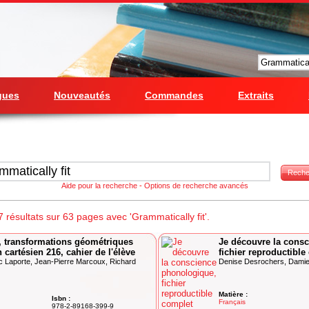
gues
Nouveautés
Commandes
Extraits
Reche
Aide pour la recherche
-
Options de recherche avancés
résultats sur 63 pages avec 'Grammatically fit'.
, transformations géométriques
Je découvre la cons
 cartésien 216, cahier de l'élève
fichier reproductible
lec Laporte, Jean-Pierre Marcoux, Richard
Denise Desrochers, Dami
Matière :
Isbn :
Français
978-2-89168-399-9