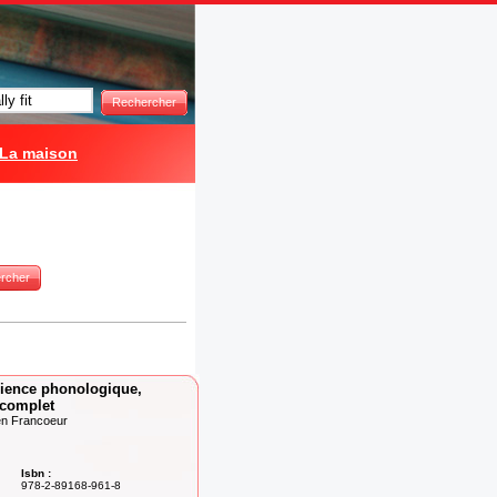
Rechercher
La maison
rcher
cience phonologique,
 complet
en Francoeur
Isbn :
978-2-89168-961-8