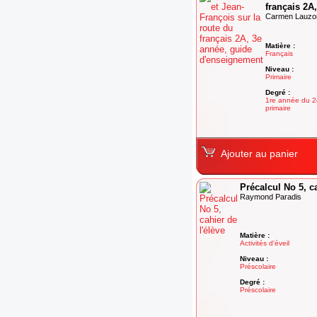
français 2A
Carmen Lauzo
Matière :
Français
Niveau :
Primaire
Degré :
1re année du 2
primaire
Ajouter au panier
Précalcul No 5, ca
Raymond Paradis
Matière :
Activités d'éveil
Niveau :
Préscolaire
Degré :
Préscolaire