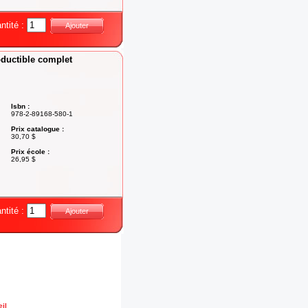
ntité :
Ajouter
oductible complet
Isbn :
978-2-89168-580-1
Prix catalogue :
30,70 $
Prix école :
26,95 $
ntité :
Ajouter
il