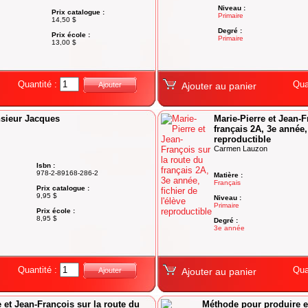
Niveau :
Prix catalogue :
Primaire
14,50 $
Degré :
Prix école :
Primaire
13,00 $
Quantité :
Qua
Ajouter
Ajouter au panier
nsieur Jacques
Marie-Pierre et Jean-F
français 2A, 3e année, 
reproductible
Carmen Lauzon
Isbn :
978-2-89168-286-2
Matière :
Français
Prix catalogue :
9,95 $
Niveau :
Primaire
Prix école :
8,95 $
Degré :
3e année
Quantité :
Qua
Ajouter
Ajouter au panier
e et Jean-François sur la route du
Méthode pour produire et