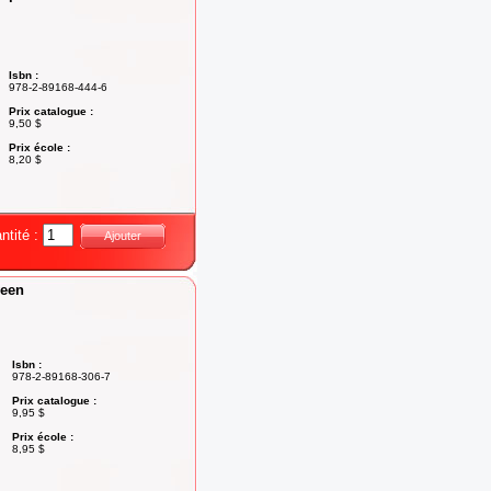
Isbn :
978-2-89168-444-6
Prix catalogue :
9,50 $
Prix école :
8,20 $
ntité :
Ajouter
ween
Isbn :
978-2-89168-306-7
Prix catalogue :
9,95 $
Prix école :
8,95 $