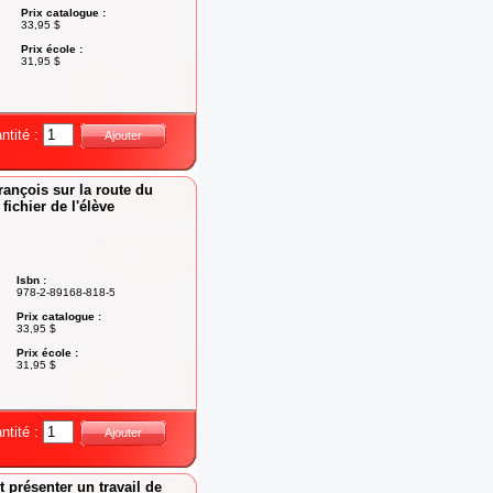
Prix catalogue :
33,95 $
Prix école :
31,95 $
ntité :
Ajouter
rançois sur la route du
fichier de l'élève
Isbn :
978-2-89168-818-5
Prix catalogue :
33,95 $
Prix école :
31,95 $
ntité :
Ajouter
 présenter un travail de