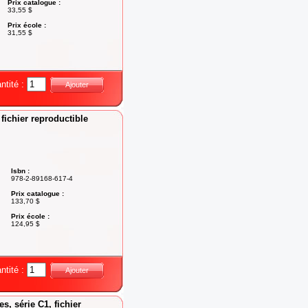
Prix catalogue :
33,55 $
Prix école :
31,55 $
ntité :
Ajouter
 fichier reproductible
Isbn :
978-2-89168-617-4
Prix catalogue :
133,70 $
Prix école :
124,95 $
ntité :
Ajouter
es, série C1, fichier