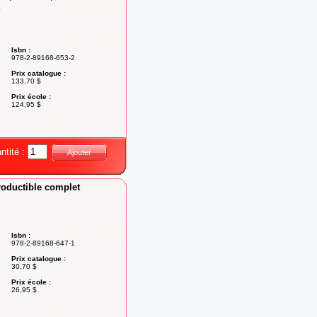
Isbn :
978-2-89168-653-2
Prix catalogue :
133,70 $
Prix école :
124,95 $
ntité :
Ajouter
productible complet
Isbn :
978-2-89168-647-1
Prix catalogue :
30,70 $
Prix école :
26,95 $