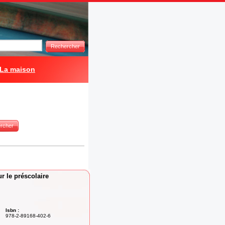
Rechercher
La maison
rcher
ur le préscolaire
Isbn :
978-2-89168-402-6