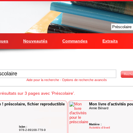
gues
Nouveautés
Commandes
Extraits
Reche
Aide pour la recherche
-
Options de recherche avancés
ésultats sur 3 pages avec 'Préscolaire'.
e ! préscolaire, fichier reproductible
Mon livre d'activités po
Annie Bénard
Matière :
Isbn :
Activités d'éveil
978-2-89168-779-9