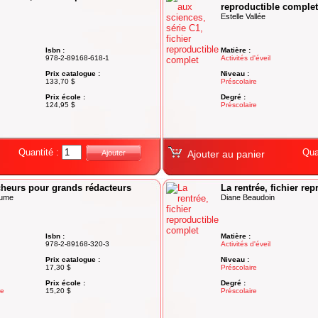
reproductible complet
Estelle Vallée
Isbn :
Matière :
978-2-89168-618-1
Activités d'éveil
Prix catalogue :
Niveau :
133,70 $
Préscolaire
Prix école :
Degré :
124,95 $
Préscolaire
Quantité :
Qua
Ajouter
Ajouter au panier
cheurs pour grands rédacteurs
La rentrée, fichier re
aume
Diane Beaudoin
Isbn :
Matière :
978-2-89168-320-3
Activités d'éveil
Prix catalogue :
Niveau :
17,30 $
Préscolaire
Prix école :
Degré :
re
15,20 $
Préscolaire