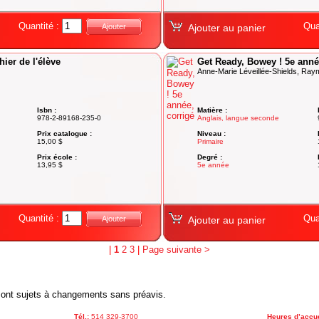
Quantité :
Qua
Ajouter
Ajouter au panier
ier de l'élève
Get Ready, Bowey ! 5e anné
Anne-Marie Léveillée-Shields, Ray
Isbn :
Matière :
978-2-89168-235-0
Anglais, langue seconde
Prix catalogue :
Niveau :
15,00 $
Primaire
Prix école :
Degré :
13,95 $
5e année
Quantité :
Qua
Ajouter
Ajouter au panier
|
1
2
3
|
Page suivante >
x sont sujets à changements sans préavis.
Tél.:
514 329-3700
Heures d’accue