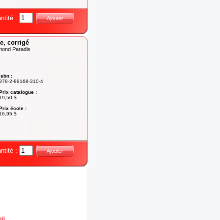
ntité :
Ajouter
e, corrigé
mond Paradis
Isbn :
978-2-89168-310-4
Prix catalogue :
19,50 $
Prix école :
16,95 $
ntité :
Ajouter
il