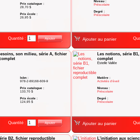
Niveau :
Prix catalogue :
Préscolaire
28,70 $
Degré :
Prix école :
Préscolaire
26,95 $
Quantité :
Qua
Ajouter
Ajouter au panier
besoins, son milieu, série A, fichier
Les notions, série B1,
 complet
complet
Estelle Vallée
Isbn :
Matière :
978-2-89168-609-9
Activités d'éveil
Prix catalogue :
Niveau :
133,70 $
Préscolaire
Prix école :
Degré :
124,95 $
Préscolaire
Quantité :
Qua
Ajouter
Ajouter au panier
érie B2, fichier reproductible
L'initiation aux scienc