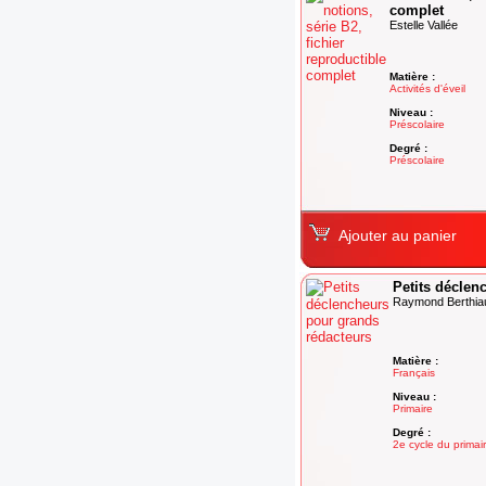
complet
Estelle Vallée
Matière :
Activités d'éveil
Niveau :
Préscolaire
Degré :
Préscolaire
Ajouter au panier
Petits déclen
Raymond Berthi
Matière :
Français
Niveau :
Primaire
Degré :
2e cycle du primai