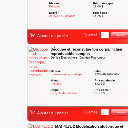
Niveau :
Prix catalogue :
Primaire
18,00 $
Degré :
Prix école :
2e cycle du primaire
15,75 $
Quantité :
Ajouter au panier
Ajouter
Découpe et reconstitue ton corps, fichier
reproductible complet
Denise Desrochers, Damien Francoeur
Matière :
Isbn :
Sciences et technologie
978-2-89168-846-8
Niveau :
Prix catalogue :
Primaire
33,95 $
Degré :
Prix école :
3e cycle du primaire
31,95 $
Quantité :
Ajouter au panier
Ajouter
MAT-4171-2 Modélisation algébrique et