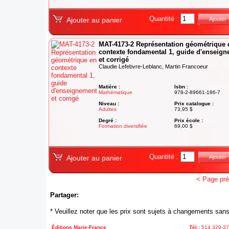
Quantité :
Ajouter au panier
Ajouter
MAT-4173-2 Représentation géométrique 
contexte fondamental 1, guide d'enseig
et corrigé
Claudie Lefebvre-Leblanc, Martin Francoeur
Matière :
Isbn :
Mathématique
978-2-89661-186-7
Niveau :
Prix catalogue :
Adultes
73,95 $
Degré :
Prix école :
Formation diversifiée
69,00 $
Quantité :
Ajouter au panier
Ajouter
< Page pr
Partager:
* Veuillez noter que les prix sont sujets à changements sans
Éditions Marie-France
Tél.:
514 329-3