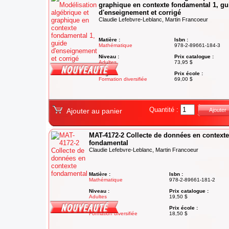
graphique en contexte fondamental 1, gu
d'enseignement et corrigé
Claudie Lefebvre-Leblanc, Martin Francoeur
Matière :
Isbn :
Mathématique
978-2-89661-184-3
Niveau :
Prix catalogue :
Adultes
73,95 $
Degré :
Prix école :
Formation diversifiée
69,00 $
Quantité :
Ajouter au panier
Ajouter
MAT-4172-2 Collecte de données en contexte
fondamental
Claudie Lefebvre-Leblanc, Martin Francoeur
Matière :
Isbn :
Mathématique
978-2-89661-181-2
Niveau :
Prix catalogue :
Adultes
19,50 $
Degré :
Prix école :
Formation diversifiée
18,50 $