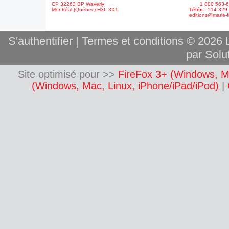
CP 32263 BP Waverly
1 800 563-6
Montréal (Québec) H3L 3X1
Téléc.:
514 329
editions@marie-f
S'authentifier
|
Termes et conditions
© 2026 L
par Solut
Site optimisé pour >>
FireFox 3+ (Windows, M
(Windows, Mac, Linux, iPhone/iPad/iPod)
|