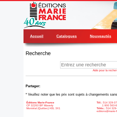
Accueil
Catalogues
Nouveautés
Recherche
Aide pour la reche
Partager:
* Veuillez noter que les prix sont sujets à changements sans
Éditions Marie-France
Tél.:
514 329-3
CP 32263 BP Waverly
1 800 563-6
Montréal (Québec) H3L 3X1
Téléc.:
514 329
editions@marie-f