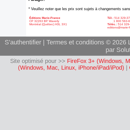
* Veuillez noter que les prix sont sujets à changements sans
Éditions Marie-France
Tél.:
514 329-3
CP 32263 BP Waverly
1 800 563-6
Montréal (Québec) H3L 3X1
Téléc.:
514 329
editions@marie-f
S'authentifier
|
Termes et conditions
© 2026 L
par Solut
Site optimisé pour >>
FireFox 3+ (Windows, M
(Windows, Mac, Linux, iPhone/iPad/iPod)
|