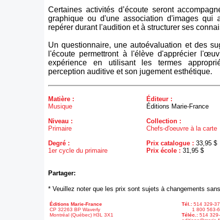
Certaines activités d’écoute seront accompagné
graphique ou d'une association d'images qui a
repérer durant l'audition et à structurer ses conn
Un questionnaire, une autoévaluation et des su
l'écoute permettront à l'élève d'apprécier l'œu
expérience en utilisant les termes approprié
perception auditive et son jugement esthétique.
Matière :
Éditeur :
Musique
Éditions Marie-France
Niveau :
Collection :
Primaire
Chefs-d'oeuvre à la carte
Degré :
Prix catalogue :
33,95 $
1er cycle du primaire
Prix école :
31,95 $
Partager:
* Veuillez noter que les prix sont sujets à changements sans
Éditions Marie-France
Tél.:
514 329-3
CP 32263 BP Waverly
1 800 563-6
Montréal (Québec) H3L 3X1
Téléc.:
514 329