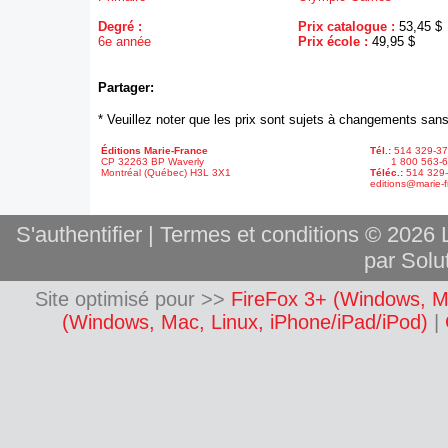
Degré :
Prix catalogue :
53,45 $
6e année
Prix école :
49,95 $
Partager:
* Veuillez noter que les prix sont sujets à changements sans
Éditions Marie-France
Tél.:
514 329-3
CP 32263 BP Waverly
1 800 563-6
Montréal (Québec) H3L 3X1
Téléc.:
514 329
editions@marie-f
S'authentifier
|
Termes et conditions
© 2026 L
par Solut
Site optimisé pour >>
FireFox 3+ (Windows, M
(Windows, Mac, Linux, iPhone/iPad/iPod)
|