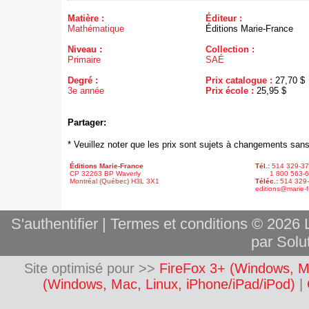
Matière :
Éditeur :
Mathématique
Éditions Marie-France
Niveau :
Collection :
Primaire
SAÉ
Degré :
Prix catalogue :
27,70 $
3e année
Prix école :
25,95 $
Partager:
* Veuillez noter que les prix sont sujets à changements sans
Éditions Marie-France
Tél.:
514 329-3
CP 32263 BP Waverly
1 800 563-6
Montréal (Québec) H3L 3X1
Téléc.:
514 329
editions@marie-f
S'authentifier
|
Termes et conditions
© 2026 L
par Solut
Site optimisé pour >>
FireFox 3+ (Windows, M
(Windows, Mac, Linux, iPhone/iPad/iPod)
|