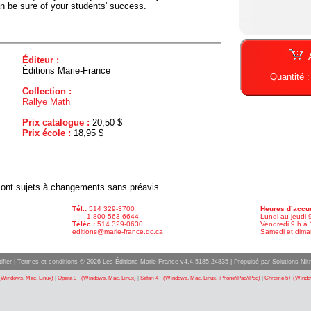
an be sure of your students' success.
Éditeur :
Éditions Marie-France
Quantité 
Collection :
Rallye Math
Prix catalogue :
20,50 $
Prix école :
18,95 $
x sont sujets à changements sans préavis.
Tél.:
514 329-3700
Heures d’accue
1 800 563-6644
Lundi au jeudi 
Téléc.:
514 329-0630
Vendredi 9 h à 
editions@marie-france.qc.ca
Samedi et dima
ifier
|
Termes et conditions
© 2026 Les Éditions Marie-France v4.4.5185.24835 |
Propulsé par Solutions Nitr
(Windows, Mac, Linux)
|
Opera 9+ (Windows, Mac, Linux)
|
Safari 4+ (Windows, Mac, Linux, iPhone/iPad/iPod)
|
Chrome 5+ (Window