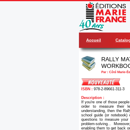
Accueil
Catalo
RALLY MA
WORKBO
Par : Côté Marie-È
ISBN :
978-2-89661-311-3
Description :
If you're one of those people
order to measure their l
understanding, then the Rally
school guide (or notebook) 
questions to measure your 
problem-solving... Moreover
enabling them to get back on