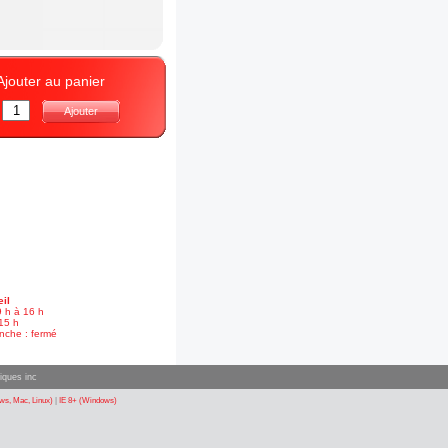
Ajouter au panier
:
Ajouter
il
9 h à 16 h
15 h
nche : fermé
iques inc
s, Mac, Linux)
|
IE 8+ (Windows)