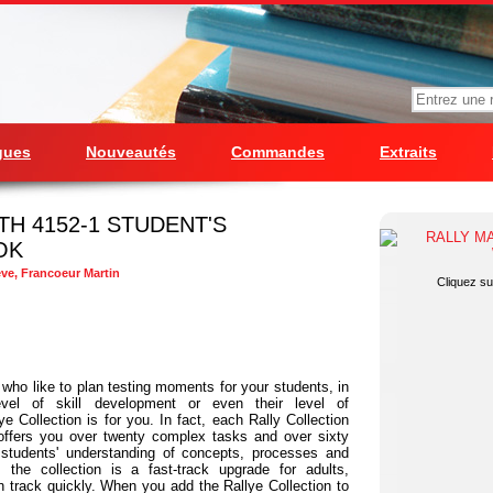
gues
Nouveautés
Commandes
Extraits
TH 4152-1 STUDENT'S
OK
eve, Francoeur Martin
Cliquez sur
 who like to plan testing moments for your students, in
evel of skill development or even their level of
e Collection is for you. In fact, each Rally Collection
offers you over twenty complex tasks and over sixty
students' understanding of concepts, processes and
, the collection is a fast-track upgrade for adults,
 track quickly. When you add the Rallye Collection to