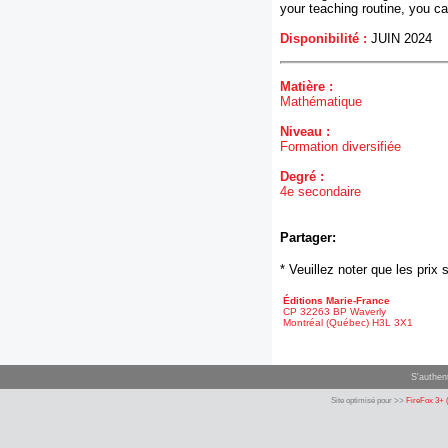
your teaching routine, you c
Disponibilité :
JUIN 2024
Matière :
Mathématique
Niveau :
Formation diversifiée
Degré :
4e secondaire
Partager:
* Veuillez noter que les pri
Éditions Marie-France
CP 32263 BP Waverly
Montréal (Québec) H3L 3X1
S'authent
Site optimisé pour >>
FireFox 3+ 