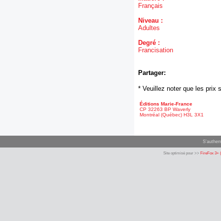
Français
Niveau :
Adultes
Degré :
Francisation
Partager:
* Veuillez noter que les pri
Éditions Marie-France
CP 32263 BP Waverly
Montréal (Québec) H3L 3X1
S'authent
Site optimisé pour >>
FireFox 3+ 