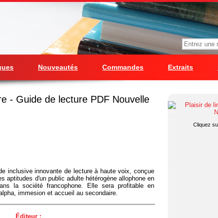
gues
Nouveautés
Commandes
Extraits
lire - Guide de lecture PDF Nouvelle
Cliquez sur
ode inclusive innovante de lecture à haute voix, conçue
es aptitudes d'un public adulte hétérogène allophone en
dans la société francophone. Elle sera profitable en
-alpha, immesion et accueil au secondaire.
Éditeur :