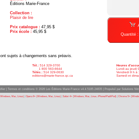
Éditions Marie-France
Collection :
Plaisir de lire
Prix catalogue :
47,95 $
Prix école :
45,95 $
Quantité 
x sont sujets à changements sans préavis.
Tél.:
514 329-3700
Heures d’accue
1 800 563-6644
Lundi au jeudi 
Téléc.:
514 329-0630
Vendredi 9 h à 
editions@marie-france.qc.ca
Samedi et dima
ifier
|
Termes et conditions
© 2026 Les Éditions Marie-France v4.4.5185.24835 |
Propulsé par Solutions Nitr
(Windows, Mac, Linux)
|
Opera 9+ (Windows, Mac, Linux)
|
Safari 4+ (Windows, Mac, Linux, iPhone/iPad/iPod)
|
Chrome 5+ (Window