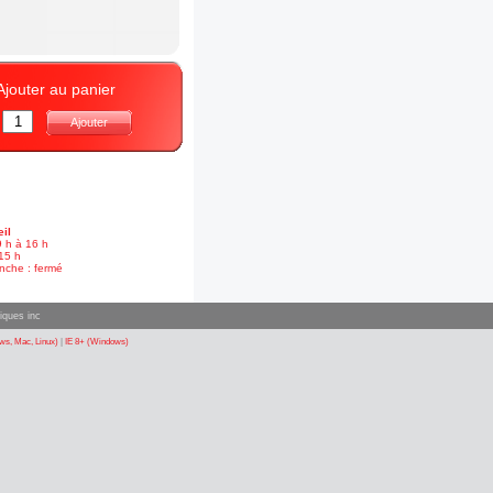
Ajouter au panier
:
Ajouter
il
9 h à 16 h
15 h
nche : fermé
iques inc
s, Mac, Linux)
|
IE 8+ (Windows)