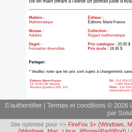
clé en main offrant à l'élève un portrait juste d'éva
Matière :
Éditeur :
Mathématique
Éditions Marie-France
Niveau :
Collection :
Adultes
Regard mathematique
Degré :
Prix catalogue :
20,00 $
Formation diversifiée
Prix école :
18,95 $
Partager:
* Veuillez noter que les prix sont sujets à changements sans
Éditions Marie-France
Tél.:
514 329-3
CP 32263 BP Waverly
1 800 563-6
Montréal (Québec) H3L 3X1
Téléc.:
514 329
editions@marie-f
S'authentifier
|
Termes et conditions
© 2026 L
par Solut
Site optimisé pour >>
FireFox 3+ (Windows, M
(Windows, Mac, Linux, iPhone/iPad/iPod)
|