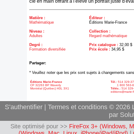
clé en main offrant à l'élève un portrait juste d'éva
Matière :
Éditeur :
Mathématique
Éditions Marie-France
Niveau :
Collection :
Adultes
Regard mathématique
Degré :
Prix catalogue :
32,00 $
Formation diversifiée
Prix école :
34,95 $
Partager:
* Veuillez noter que les prix sont sujets à changements sans
Éditions Marie-France
Tél.:
514 329-3
CP 32263 BP Waverly
1 800 563-6
Montréal (Québec) H3L 3X1
Téléc.:
514 329
editions@marie-f
S'authentifier
|
Termes et conditions
© 2026 L
par Solut
Site optimisé pour >>
FireFox 3+ (Windows, M
(Windows, Mac, Linux, iPhone/iPad/iPod)
|