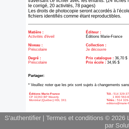
traversant ce fichier avec les enfants. (24 fiches
le corrigé, 20 activités, 78 pages)
Les droits de photocopie seront accordés à l'écol
fichiers identifiés comme étant reproductibles.
Matière :
Éditeur :
Activités d'éveil
Éditions Marie-France
Niveau :
Collection :
Préscolaire
Je découvre
Degré :
Prix catalogue :
36,70 $
Préscolaire
Prix école :
34,95 $
Partager:
* Veuillez noter que les prix sont sujets à changements sans
Éditions Marie-France
Tél.:
514 329-3
CP 32263 BP Waverly
1 800 563-6
Montréal (Québec) H3L 3X1
Téléc.:
514 329
editions@marie-f
S'authentifier
|
Termes et conditions
© 2026 L
par Solut