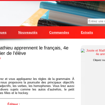
gues
Nouveautés
Commandes
Extraits
athieu apprennent le français, 4e
er de l'élève
r
Cliquez sur
rez et vous appliquerez les règles de la grammaire. À
, nous proposons la poursuite des principaux objectifs
adjectifs, les verbes, les homophones. Vous lirez aussi
divers sujets comme les autos d’autrefois, le petit
es filles et le hockey.
Éditeur :