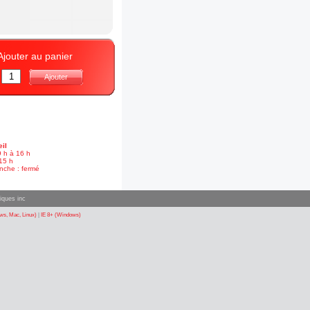
Ajouter au panier
:
Ajouter
il
9 h à 16 h
15 h
nche : fermé
iques inc
s, Mac, Linux)
|
IE 8+ (Windows)