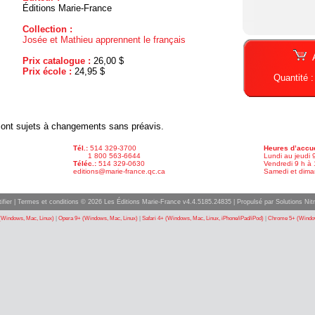
Éditions Marie-France
Collection :
Josée et Mathieu apprennent le français
Prix catalogue :
26,00 $
Prix école :
24,95 $
Quantité 
x sont sujets à changements sans préavis.
Tél.:
514 329-3700
Heures d’accue
1 800 563-6644
Lundi au jeudi 
Téléc.:
514 329-0630
Vendredi 9 h à 
editions@marie-france.qc.ca
Samedi et dima
ifier
|
Termes et conditions
© 2026 Les Éditions Marie-France v4.4.5185.24835 |
Propulsé par Solutions Nitr
(Windows, Mac, Linux)
|
Opera 9+ (Windows, Mac, Linux)
|
Safari 4+ (Windows, Mac, Linux, iPhone/iPad/iPod)
|
Chrome 5+ (Window