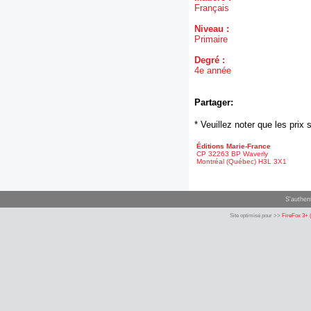
Français
Niveau :
Primaire
Degré :
4e année
Partager:
* Veuillez noter que les pri
Éditions Marie-France
CP 32263 BP Waverly
Montréal (Québec) H3L 3X1
S'authent
Site optimisé pour >>
FireFox 3+ 