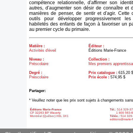
compétence relationnelle, d'affirmer son identi
autres, d'augmenter son désir de connaître et 
manières de penser, de sentir et d'agir. Cette c
outils pour développer progressivement les
habiletés des enfants de façon à favoriser un 
au premier cycle du primaire.
Matière :
Éditeur :
Activités d'éveil
Éditions Marie-France
Niveau :
Collection :
Préscolaire
Mes premiers apprentiss
Degré :
Prix catalogue :
615,20 
Préscolaire
Prix école :
574,95 $
Partager:
* Veuillez noter que les prix sont sujets à changements sans
Éditions Marie-France
Tél.:
514 329-3
CP 32263 BP Waverly
1 800 563-6
Montréal (Québec) H3L 3X1
Téléc.:
514 329
editions@marie-f