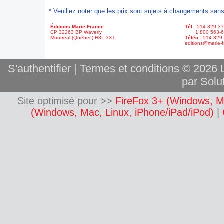
* Veuillez noter que les prix sont sujets à changements sans
Éditions Marie-France
Tél.:
514 329-3
CP 32263 BP Waverly
1 800 563-6
Montréal (Québec) H3L 3X1
Téléc.:
514 329
editions@marie-f
S'authentifier
|
Termes et conditions
© 2026 L
par Solut
Site optimisé pour >>
FireFox 3+ (Windows, M
(Windows, Mac, Linux, iPhone/iPad/iPod)
|