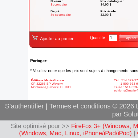
Niveau :
Prix catalogue :
Secondaire
34,95 $
Degré :
Prix école :
4e secondaire
32,00 $
Quantité :
Ajouter au panier
Ajouter
Partager:
* Veuillez noter que les prix sont sujets à changements sans
Éditions Marie-France
Tél.:
514 329-3
CP 32263 BP Waverly
1 800 563-6
Montréal (Québec) H3L 3X1
Téléc.:
514 329
editions@marie-f
S'authentifier
|
Termes et conditions
© 2026 L
par Solut
Site optimisé pour >>
FireFox 3+ (Windows, M
(Windows, Mac, Linux, iPhone/iPad/iPod)
|