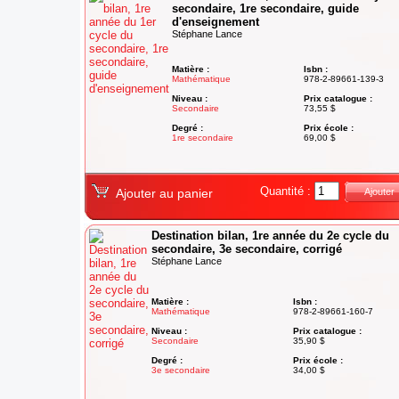
secondaire, 1re secondaire, guide
d'enseignement
Stéphane Lance
Matière :
Isbn :
Mathématique
978-2-89661-139-3
Niveau :
Prix catalogue :
Secondaire
73,55 $
Degré :
Prix école :
1re secondaire
69,00 $
Quantité :
Ajouter au panier
Ajouter
Destination bilan, 1re année du 2e cycle du
secondaire, 3e secondaire, corrigé
Stéphane Lance
Matière :
Isbn :
Mathématique
978-2-89661-160-7
Niveau :
Prix catalogue :
Secondaire
35,90 $
Degré :
Prix école :
3e secondaire
34,00 $