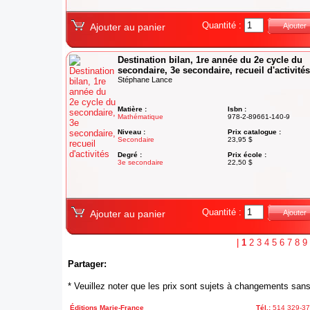
Quantité :
Ajouter au panier
Ajouter
Destination bilan, 1re année du 2e cycle du
secondaire, 3e secondaire, recueil d'activités
Stéphane Lance
Matière :
Isbn :
Mathématique
978-2-89661-140-9
Niveau :
Prix catalogue :
Secondaire
23,95 $
Degré :
Prix école :
3e secondaire
22,50 $
Quantité :
Ajouter au panier
Ajouter
|
1
2
3
4
5
6
7
8
9
Partager:
* Veuillez noter que les prix sont sujets à changements sans
Éditions Marie-France
Tél.:
514 329-3