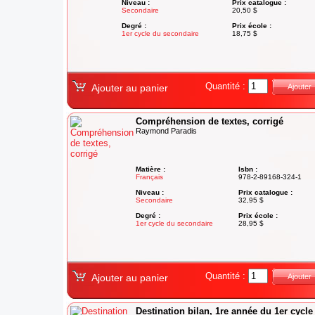
Niveau :
Prix catalogue :
Secondaire
20,50 $
Degré :
Prix école :
1er cycle du secondaire
18,75 $
Quantité :
Ajouter au panier
Ajouter
Compréhension de textes, corrigé
Raymond Paradis
Matière :
Isbn :
Français
978-2-89168-324-1
Niveau :
Prix catalogue :
Secondaire
32,95 $
Degré :
Prix école :
1er cycle du secondaire
28,95 $
Quantité :
Ajouter au panier
Ajouter
Destination bilan, 1re année du 1er cycle