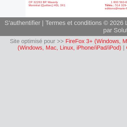
CP 32263 BP Waverly
1 800 563-6
Montréal (Québec) H3L 3X1
Téléc.:
514 329
editions@marie-f
S'authentifier
|
Termes et conditions
© 2026 L
par Solut
Site optimisé pour >>
FireFox 3+ (Windows, M
(Windows, Mac, Linux, iPhone/iPad/iPod)
|