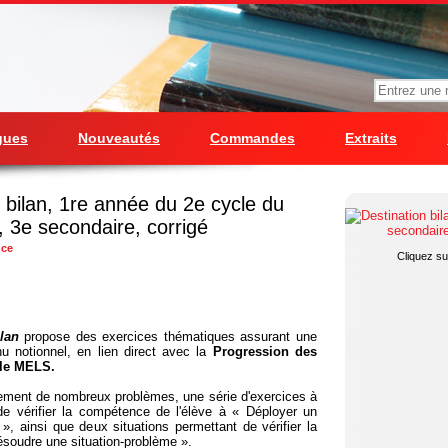
gues
Nouveautés
Commandes
Extraits
 bilan, 1re année du 2e cycle du
, 3e secondaire, corrigé
nce
Cliquez sur
lan
propose des exercices thématiques assurant une
u notionnel, en lien direct avec la
Progression des
 le MELS.
lement de nombreux problèmes, une série d'exercices à
de vérifier la compétence de l'élève à « Déployer un
, ainsi que deux situations permettant de vérifier la
soudre une situation-problème ».