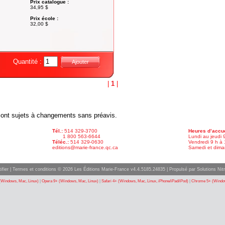
Prix catalogue :
34,95 $
Prix école :
32,00 $
Quantité :
Ajouter
|
1
|
x sont sujets à changements sans préavis.
Tél.:
514 329-3700
Heures d’accue
1 800 563-6644
Lundi au jeudi 
Téléc.:
514 329-0630
Vendredi 9 h à 
editions@marie-france.qc.ca
Samedi et dima
ifier
|
Termes et conditions
© 2026 Les Éditions Marie-France v4.4.5185.24835 |
Propulsé par Solutions Nitr
(Windows, Mac, Linux)
|
Opera 9+ (Windows, Mac, Linux)
|
Safari 4+ (Windows, Mac, Linux, iPhone/iPad/iPod)
|
Chrome 5+ (Window