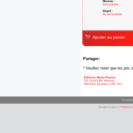
Niveau :
Secondaire
Degré :
4e secondaire
Ajouter au panier
Partager:
* Veuillez noter que les pri
Éditions Marie-France
CP 32263 BP Waverly
Montréal (Québec) H3L 3X1
S'authent
Site optimisé pour >>
FireFox 3+ 