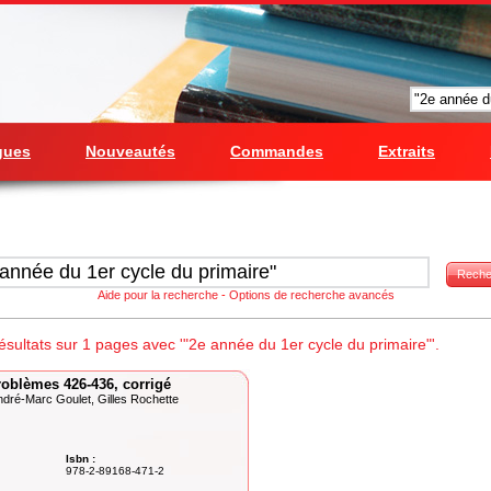
gues
Nouveautés
Commandes
Extraits
Reche
Aide pour la recherche
-
Options de recherche avancés
sultats sur 1 pages avec '"2e année du 1er cycle du primaire"'.
roblèmes 426-436, corrigé
ndré-Marc Goulet, Gilles Rochette
Isbn :
978-2-89168-471-2