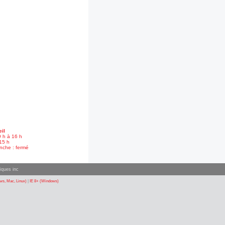
il
9 h à 16 h
15 h
nche : fermé
iques inc
s, Mac, Linux)
|
IE 8+ (Windows)