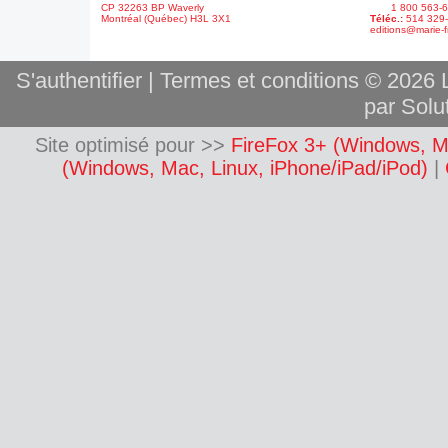
CP 32263 BP Waverly
1 800 563-6
Montréal (Québec) H3L 3X1
Téléc.:
514 329
editions@marie-f
S'authentifier
|
Termes et conditions
© 2026 L
par Solut
Site optimisé pour >>
FireFox 3+ (Windows, M
(Windows, Mac, Linux, iPhone/iPad/iPod)
|