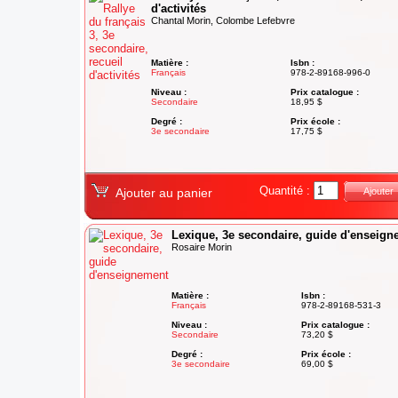
d'activités
Chantal Morin, Colombe Lefebvre
Matière :
Isbn :
Français
978-2-89168-996-0
Niveau :
Prix catalogue :
Secondaire
18,95 $
Degré :
Prix école :
3e secondaire
17,75 $
Quantité :
Ajouter au panier
Ajouter
Lexique, 3e secondaire, guide d'enseig
Rosaire Morin
Matière :
Isbn :
Français
978-2-89168-531-3
Niveau :
Prix catalogue :
Secondaire
73,20 $
Degré :
Prix école :
3e secondaire
69,00 $