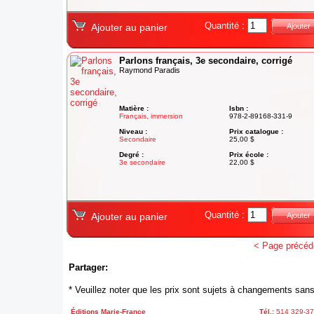
Quantité :
Ajouter au panier
Ajouter
Parlons français, 3e secondaire, corrigé
Raymond Paradis
Matière :
Isbn :
Français, immersion
978-2-89168-331-9
Niveau :
Prix catalogue :
Secondaire
25,00 $
Degré :
Prix école :
3e secondaire
22,00 $
Quantité :
Ajouter au panier
Ajouter
< Page précéd
Partager:
* Veuillez noter que les prix sont sujets à changements sans
Éditions Marie-France
Tél.:
514 329-3