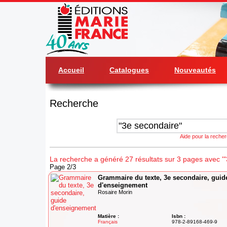
Accueil
Catalogues
Nouveautés
Recherche
Aide pour la reche
La recherche a généré 27 résultats sur 3 pages avec '"
Page 2/3
Grammaire du texte, 3e secondaire, guid
d'enseignement
Rosaire Morin
Matière :
Isbn :
Français
978-2-89168-469-9