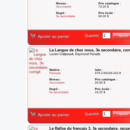
Niveau :
Prix catalogue :
Secondaire
73,20 $
Degré :
Prix école :
3e secondaire
69,00 $
Quantité :
Ajouter au panier
Ajouter
La Langue de chez nous, 3e secondaire, cor
Lucien Galipeault, Raymond Paradis
Matière :
Isbn :
Français
978-2-89168-242-8
Niveau :
Prix catalogue :
Secondaire
20,95 $
Degré :
Prix école :
3e secondaire
18,20 $
Quantité :
Ajouter au panier
Ajouter
Le Rallye du français 3, 3e secondaire, recue