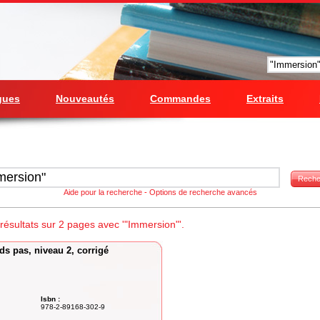
gues
Nouveautés
Commandes
Extraits
Reche
Aide pour la recherche
-
Options de recherche avancés
ésultats sur 2 pages avec '"Immersion"'.
s pas, niveau 2, corrigé
Isbn :
978-2-89168-302-9