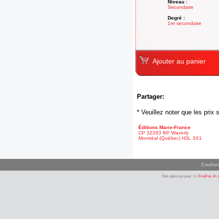
Niveau :
Secondaire
Degré :
1re secondaire
Ajouter au panier
Partager:
* Veuillez noter que les pri
Éditions Marie-France
CP 32263 BP Waverly
Montréal (Québec) H3L 3X1
S'authent
Site optimisé pour >>
FireFox 3+ 