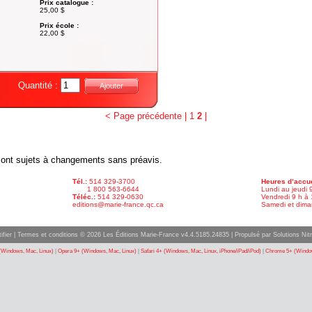
Prix catalogue :
25,00 $
Prix école :
22,00 $
Quantité :
Ajouter
< Page précédente
|
1
2
|
x sont sujets à changements sans préavis.
Tél.:
514 329-3700
Heures d’accue
1 800 563-6644
Lundi au jeudi 
Téléc.:
514 329-0630
Vendredi 9 h à 
editions@marie-france.qc.ca
Samedi et dima
ifier
|
Termes et conditions
© 2026 Les Éditions Marie-France v4.4.5185.24835 |
Propulsé par Solutions Nitr
(Windows, Mac, Linux)
|
Opera 9+ (Windows, Mac, Linux)
|
Safari 4+ (Windows, Mac, Linux, iPhone/iPad/iPod)
|
Chrome 5+ (Window