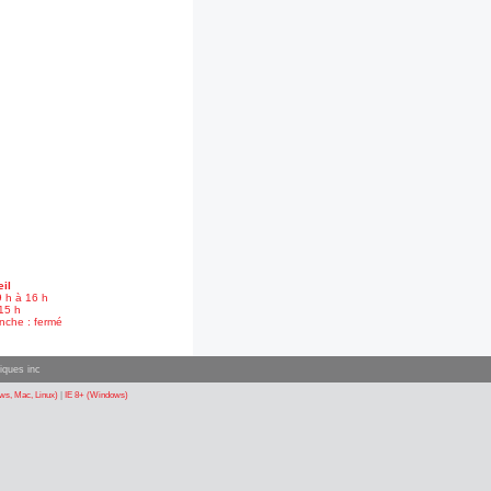
il
9 h à 16 h
15 h
nche : fermé
iques inc
s, Mac, Linux)
|
IE 8+ (Windows)