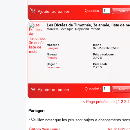
Quantité :
Ajouter au panier
Ajouter
Les Dictées de Timothée, 3e année, liste de m
Marcelle Lévesque, Raymond Paradis
Matière :
Isbn :
Français
978-2-89168-256-5
Niveau :
Prix catalogue :
Primaire
3,40 $
Degré :
Prix école :
3e année
2,95 $
Quantité :
Ajouter au panier
Ajouter
< Page précédente
|
1
2
3
4
Partager:
* Veuillez noter que les prix sont sujets à changements sans
Éditions Marie-France
Tél.:
514 329-3