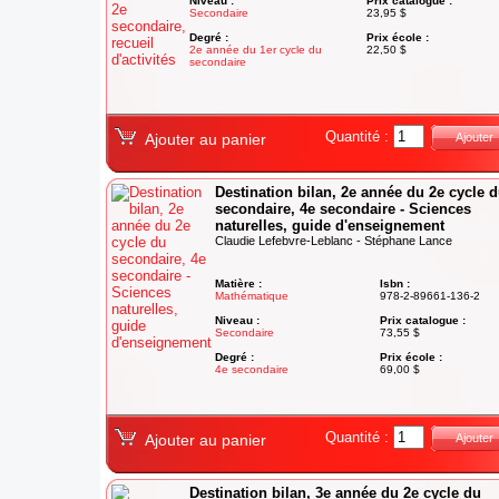
Niveau :
Prix catalogue :
Secondaire
23,95 $
Degré :
Prix école :
2e année du 1er cycle du
22,50 $
secondaire
Quantité :
Ajouter au panier
Ajouter
Destination bilan, 2e année du 2e cycle 
secondaire, 4e secondaire - Sciences
naturelles, guide d'enseignement
Claudie Lefebvre-Leblanc - Stéphane Lance
Matière :
Isbn :
Mathématique
978-2-89661-136-2
Niveau :
Prix catalogue :
Secondaire
73,55 $
Degré :
Prix école :
4e secondaire
69,00 $
Quantité :
Ajouter au panier
Ajouter
Destination bilan, 3e année du 2e cycle du