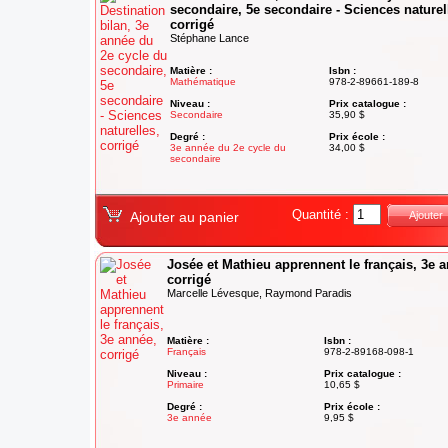
secondaire, 5e secondaire - Sciences naturel
corrigé
Stéphane Lance
Matière :
Isbn :
Mathématique
978-2-89661-189-8
Niveau :
Prix catalogue :
Secondaire
35,90 $
Degré :
Prix école :
3e année du 2e cycle du
34,00 $
secondaire
Quantité :
Ajouter au panier
Ajouter
Josée et Mathieu apprennent le français, 3e 
corrigé
Marcelle Lévesque, Raymond Paradis
Matière :
Isbn :
Français
978-2-89168-098-1
Niveau :
Prix catalogue :
Primaire
10,65 $
Degré :
Prix école :
3e année
9,95 $