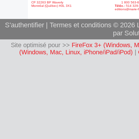
CP 32263 BP Waverly
1 800 563-6
Montréal (Québec) H3L 3X1
Téléc.:
514 329
editions@marie-f
S'authentifier
|
Termes et conditions
© 2026 L
par Solut
Site optimisé pour >>
FireFox 3+ (Windows, M
(Windows, Mac, Linux, iPhone/iPad/iPod)
|