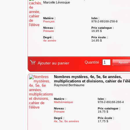
Marcelle Lévesque
Matière :
Isbn :
Français
978-2-89168-258-9
Niveau :
Prix catalogue :
Primaire
16,95 $
Degré :
Prix école :
4e année
14,95 $
Quantité :
Ajouter au panier
Ajouter
Nombres mystères, 4e, 5e, 6e années,
multiplications et divisions, cahier de l'él
Raymond Berthiaume
Matière :
Isbn :
Mathématique
978-2-89168-266-4
Niveau :
Prix catalogue :
Primaire
19,75 $
Degré :
Prix école :
4e, 5e, 6e années
17,75 $