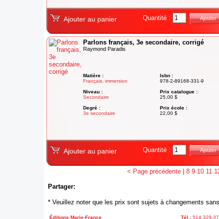
Quantité :
Ajouter au panier
Ajouter
Parlons français, 3e secondaire, corrigé
Raymond Paradis
Matière :
Isbn :
Français, immersion
978-2-89168-331-9
Niveau :
Prix catalogue :
Secondaire
25,00 $
Degré :
Prix école :
3e secondaire
22,00 $
Quantité :
Ajouter au panier
Ajouter
< Page précédente
|
8
9
10
11
1
Partager:
* Veuillez noter que les prix sont sujets à changements sans
Éditions Marie-France
Tél.:
514 329-3