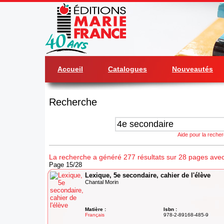
Accueil
Catalogues
Nouveautés
Recherche
Aide pour la reche
La recherche a généré 277 résultats sur 28 pages avec
Page 15/28
Lexique, 5e secondaire, cahier de l'élève
Chantal Morin
Matière :
Isbn :
Français
978-2-89168-485-9