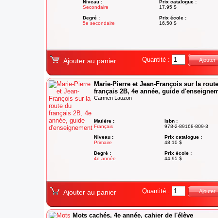
Niveau :
Prix catalogue :
Secondaire
17,95 $
Degré :
Prix école :
5e secondaire
16,50 $
Quantité :
Ajouter au panier
Ajouter
Marie-Pierre et Jean-François sur la rout
français 2B, 4e année, guide d'enseigne
Carmen Lauzon
Matière :
Isbn :
Français
978-2-89168-809-3
Niveau :
Prix catalogue :
Primaire
48,10 $
Degré :
Prix école :
4e année
44,95 $
Quantité :
Ajouter au panier
Ajouter
Mots cachés, 4e année, cahier de l'élève