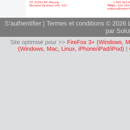
CP 32263 BP Waverly
1 800 563-6
Montréal (Québec) H3L 3X1
Téléc.:
514 329
editions@marie-f
S'authentifier
|
Termes et conditions
© 2026 L
par Solut
Site optimisé pour >>
FireFox 3+ (Windows, M
(Windows, Mac, Linux, iPhone/iPad/iPod)
|