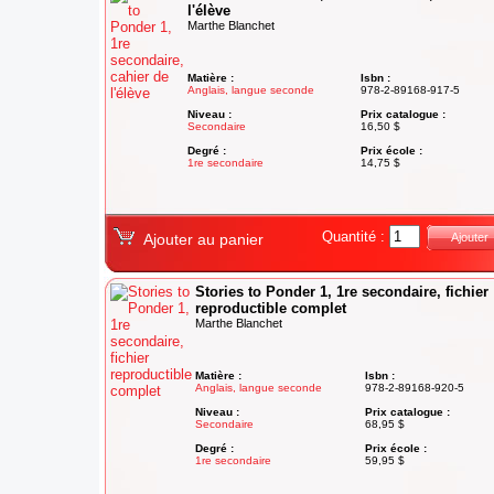
l'élève
Marthe Blanchet
Matière :
Isbn :
Anglais, langue seconde
978-2-89168-917-5
Niveau :
Prix catalogue :
Secondaire
16,50 $
Degré :
Prix école :
1re secondaire
14,75 $
Quantité :
Ajouter au panier
Ajouter
Stories to Ponder 1, 1re secondaire, fichier
reproductible complet
Marthe Blanchet
Matière :
Isbn :
Anglais, langue seconde
978-2-89168-920-5
Niveau :
Prix catalogue :
Secondaire
68,95 $
Degré :
Prix école :
1re secondaire
59,95 $