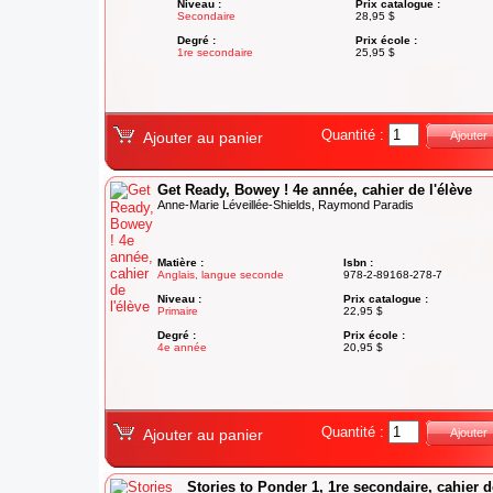
Niveau :
Prix catalogue :
Secondaire
28,95 $
Degré :
Prix école :
1re secondaire
25,95 $
Quantité :
Ajouter au panier
Ajouter
Get Ready, Bowey ! 4e année, cahier de l'élève
Anne-Marie Léveillée-Shields, Raymond Paradis
Matière :
Isbn :
Anglais, langue seconde
978-2-89168-278-7
Niveau :
Prix catalogue :
Primaire
22,95 $
Degré :
Prix école :
4e année
20,95 $
Quantité :
Ajouter au panier
Ajouter
Stories to Ponder 1, 1re secondaire, cahier d