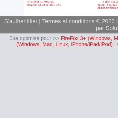
CP 32263 BP Waverly
1 800 563-6
Montréal (Québec) H3L 3X1
Téléc.:
514 329
editions@marie-f
S'authentifier
|
Termes et conditions
© 2026 L
par Solut
Site optimisé pour >>
FireFox 3+ (Windows, M
(Windows, Mac, Linux, iPhone/iPad/iPod)
|