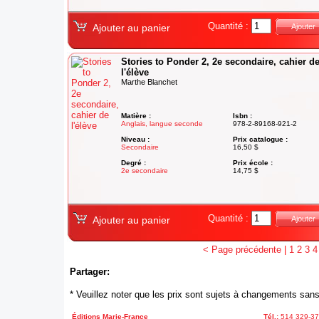
Quantité :
Ajouter au panier
Ajouter
Stories to Ponder 2, 2e secondaire, cahier d
l'élève
Marthe Blanchet
Matière :
Isbn :
Anglais, langue seconde
978-2-89168-921-2
Niveau :
Prix catalogue :
Secondaire
16,50 $
Degré :
Prix école :
2e secondaire
14,75 $
Quantité :
Ajouter au panier
Ajouter
< Page précédente
|
1
2
3
4
Partager:
* Veuillez noter que les prix sont sujets à changements sans
Éditions Marie-France
Tél.:
514 329-3