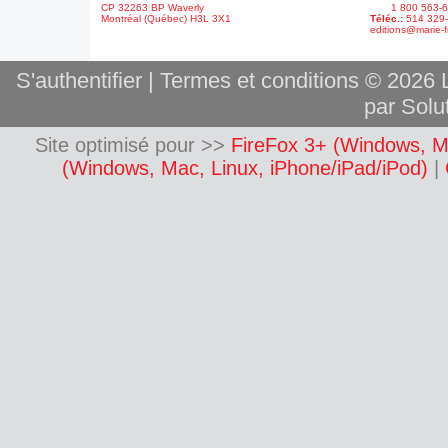
CP 32263 BP Waverly
1 800 563-6
Montréal (Québec) H3L 3X1
Téléc.:
514 329
editions@marie-f
S'authentifier
|
Termes et conditions
© 2026 L
par Solut
Site optimisé pour >>
FireFox 3+ (Windows, M
(Windows, Mac, Linux, iPhone/iPad/iPod)
|