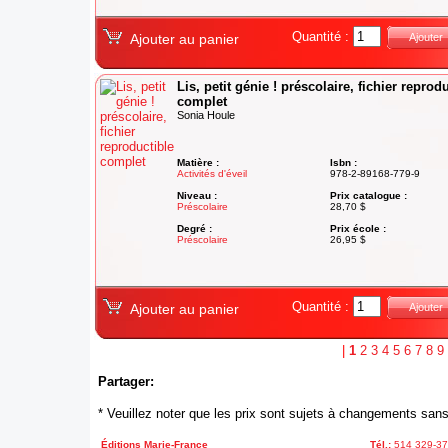
Quantité :
Ajouter au panier
Ajouter
Lis, petit génie ! préscolaire, fichier reprod
complet
Sonia Houle
Matière :
Isbn :
Activités d'éveil
978-2-89168-779-9
Niveau :
Prix catalogue :
Préscolaire
28,70 $
Degré :
Prix école :
Préscolaire
26,95 $
Quantité :
Ajouter au panier
Ajouter
|
1
2
3
4
5
6
7
8
9
Partager:
* Veuillez noter que les prix sont sujets à changements sans
Éditions Marie-France
Tél.:
514 329-3