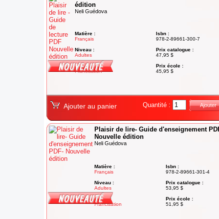
édition
Neli Guédova
Matière :
Isbn :
Français
978-2-89661-300-7
Niveau :
Prix catalogue :
Adultes
47,95 $
Degré :
Prix école :
Francisation
45,95 $
Quantité :
Ajouter au panier
Ajouter
Plaisir de lire- Guide d'enseignement PD
Nouvelle édition
Neli Guédova
Matière :
Isbn :
Français
978-2-89661-301-4
Niveau :
Prix catalogue :
Adultes
53,95 $
Degré :
Prix école :
Francisation
51,95 $