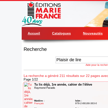
Accueil
Catalogues
Nouveautés
Recherche
Aide pour la reche
La recherche a généré 211 résultats sur 22 pages avec 'P
Page 1/22
Tu lis déjà, 1re année, cahier de l'élève
Raymond Paradis
Matière :
Isbn :
Français
978-2-89168-363-0