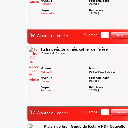
Niveau :
Prix catalogue :
Primaire
24,50 $
Degré :
Prix école :
1re année
19,50 $
Quantité :
Ajouter au panier
Ajouter
Tu lis déjà, 3e année, cahier de l'élève
Raymond Paradis
Matière :
Isbn :
Français
978-2-89168-369-2
Niveau :
Prix catalogue :
Primaire
24,50 $
Degré :
Prix école :
3e année
19,50 $
Quantité :
Ajouter au panier
Ajouter
Plaisir de lire - Guide de lecture PDF Nouvelle