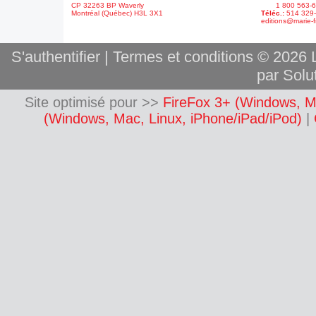
CP 32263 BP Waverly
1 800 563-6
Montréal (Québec) H3L 3X1
Téléc.:
514 329
editions@marie-f
S'authentifier
|
Termes et conditions
© 2026 L
par Solut
Site optimisé pour >>
FireFox 3+ (Windows, M
(Windows, Mac, Linux, iPhone/iPad/iPod)
|