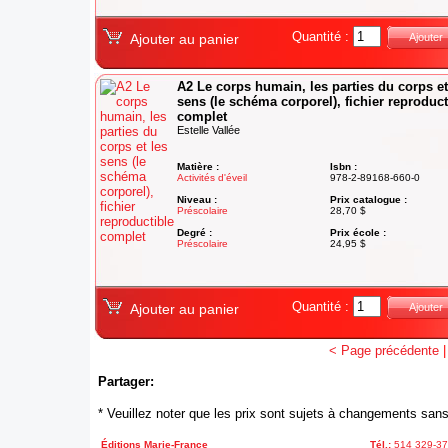
Quantité :
Ajouter au panier
Ajouter
A2 Le corps humain, les parties du corps et
sens (le schéma corporel), fichier reproduct
complet
Estelle Vallée
Matière :
Isbn :
Activités d'éveil
978-2-89168-660-0
Niveau :
Prix catalogue :
Préscolaire
28,70 $
Degré :
Prix école :
Préscolaire
24,95 $
Quantité :
Ajouter au panier
Ajouter
< Page précédente
Partager:
* Veuillez noter que les prix sont sujets à changements sans
Éditions Marie-France
Tél.:
514 329-3