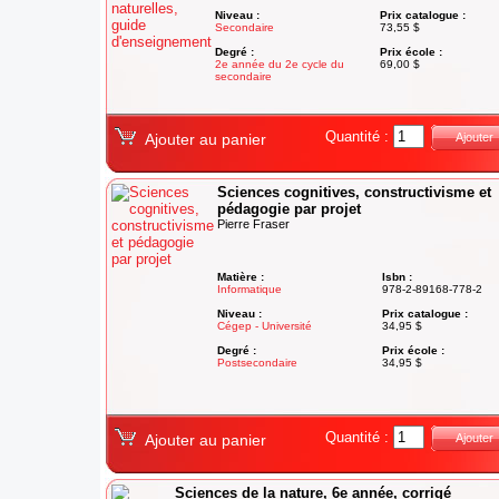
Niveau :
Prix catalogue :
Secondaire
73,55 $
Degré :
Prix école :
2e année du 2e cycle du
69,00 $
secondaire
Quantité :
Ajouter au panier
Ajouter
Sciences cognitives, constructivisme et
pédagogie par projet
Pierre Fraser
Matière :
Isbn :
Informatique
978-2-89168-778-2
Niveau :
Prix catalogue :
Cégep - Université
34,95 $
Degré :
Prix école :
Postsecondaire
34,95 $
Quantité :
Ajouter au panier
Ajouter
Sciences de la nature, 6e année, corrigé