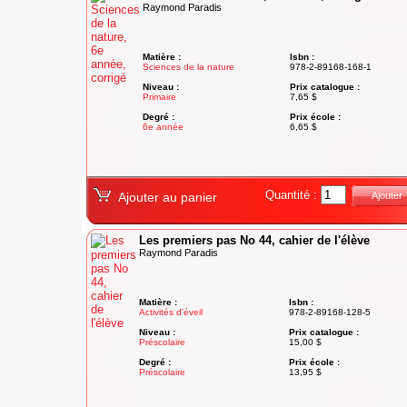
Raymond Paradis
Matière :
Isbn :
Sciences de la nature
978-2-89168-168-1
Niveau :
Prix catalogue :
Primaire
7,65 $
Degré :
Prix école :
6e année
6,65 $
Quantité :
Ajouter au panier
Ajouter
Les premiers pas No 44, cahier de l'élève
Raymond Paradis
Matière :
Isbn :
Activités d'éveil
978-2-89168-128-5
Niveau :
Prix catalogue :
Préscolaire
15,00 $
Degré :
Prix école :
Préscolaire
13,95 $