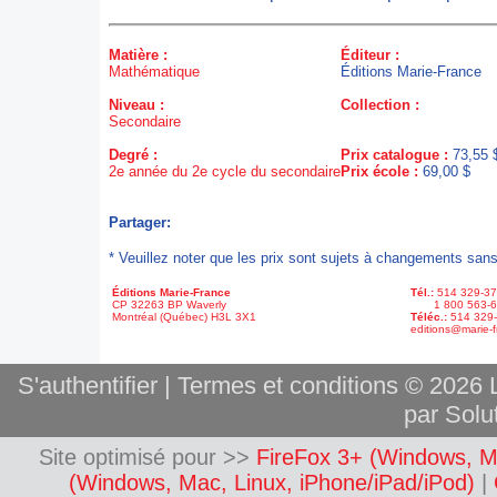
Matière :
Éditeur :
Mathématique
Éditions Marie-France
Niveau :
Collection :
Secondaire
Degré :
Prix catalogue :
73,55 
2e année du 2e cycle du secondaire
Prix école :
69,00 $
Partager:
* Veuillez noter que les prix sont sujets à changements sans
Éditions Marie-France
Tél.:
514 329-3
CP 32263 BP Waverly
1 800 563-6
Montréal (Québec) H3L 3X1
Téléc.:
514 329
editions@marie-f
S'authentifier
|
Termes et conditions
© 2026 L
par Solut
Site optimisé pour >>
FireFox 3+ (Windows, M
(Windows, Mac, Linux, iPhone/iPad/iPod)
|