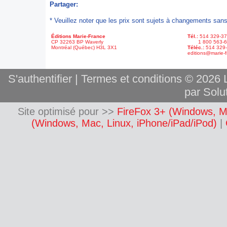
Partager:
* Veuillez noter que les prix sont sujets à changements sans
Éditions Marie-France
Tél.:
514 329-3
CP 32263 BP Waverly
1 800 563-6
Montréal (Québec) H3L 3X1
Téléc.:
514 329
editions@marie-f
S'authentifier
|
Termes et conditions
© 2026 L
par Solut
Site optimisé pour >>
FireFox 3+ (Windows, M
(Windows, Mac, Linux, iPhone/iPad/iPod)
|