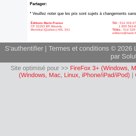
Partager:
* Veuillez noter que les prix sont sujets à changements sans
Éditions Marie-France
Tél.:
514 329-3
CP 32263 BP Waverly
1 800 563-6
Montréal (Québec) H3L 3X1
Téléc.:
514 329
editions@marie-f
S'authentifier
|
Termes et conditions
© 2026 L
par Solut
Site optimisé pour >>
FireFox 3+ (Windows, M
(Windows, Mac, Linux, iPhone/iPad/iPod)
|