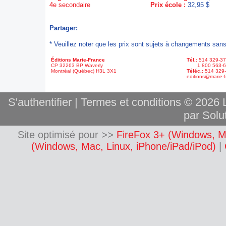
4e secondaire
Prix école :
32,95 $
Partager:
* Veuillez noter que les prix sont sujets à changements sans
Éditions Marie-France
Tél.:
514 329-3
CP 32263 BP Waverly
1 800 563-6
Montréal (Québec) H3L 3X1
Téléc.:
514 329
editions@marie-f
S'authentifier
|
Termes et conditions
© 2026 L
par Solut
Site optimisé pour >>
FireFox 3+ (Windows, M
(Windows, Mac, Linux, iPhone/iPad/iPod)
|