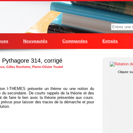
gues
Nouveautés
Commandes
Extraits
e Pythagore 314, corrigé
x, Gilles Rochette, Pierre-Olivier Trudel
Cliquez sur
ction I-THEMES présente un thème ou une notion du
u secondaire. De courts rappels de la théorie et des
t de faire le lien avec la théorie présentée aux cours.
prévus pour laisser des traces de la démarche et pour
lution.