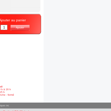
Ajouter au panier
:
Ajouter
il
9 h à 16 h
15 h
nche : fermé
iques inc