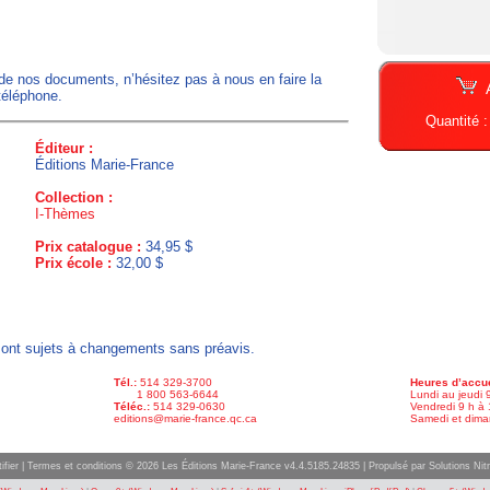
 de nos documents, n’hésitez pas à nous en faire la
téléphone.
Quantité 
Éditeur :
Éditions Marie-France
Collection :
I-Thèmes
Prix catalogue :
34,95 $
Prix école :
32,00 $
x sont sujets à changements sans préavis.
Tél.:
514 329-3700
Heures d’accue
1 800 563-6644
Lundi au jeudi 
Téléc.:
514 329-0630
Vendredi 9 h à 
editions@marie-france.qc.ca
Samedi et dima
ifier
|
Termes et conditions
© 2026 Les Éditions Marie-France v4.4.5185.24835 |
Propulsé par Solutions Nitr