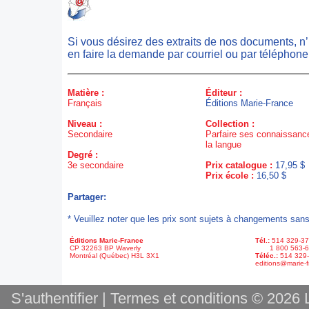
Si vous désirez des extraits de nos documents, n
en faire la demande par courriel ou par téléphone
Matière :
Éditeur :
Français
Éditions Marie-France
Niveau :
Collection :
Secondaire
Parfaire ses connaissanc
la langue
Degré :
3e secondaire
Prix catalogue :
17,95 $
Prix école :
16,50 $
Partager:
* Veuillez noter que les prix sont sujets à changements sans
Éditions Marie-France
Tél.:
514 329-3
CP 32263 BP Waverly
1 800 563-6
Montréal (Québec) H3L 3X1
Téléc.:
514 329
editions@marie-f
S'authentifier
|
Termes et conditions
© 2026 L