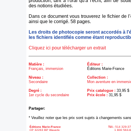
production, tant à l'oral qu'à l'écrit, afin de sou
des notions étudiées.
Dans ce document vous trouverez le fichier de l’
ainsi que le corrigé. 58 pages.
Les droits de photocopie seront accordés à l'
les fichiers identifiés comme étant reproductib
Cliquez ici pour télécharger un extrait
Matière :
Éditeur :
Français, immersion
Éditions Marie-France
Niveau :
Collection :
Secondaire
Mon aventure en immersio
Degré :
Prix catalogue :
33,95 $
1er cycle du secondaire
Prix école :
31,95 $
Partager:
* Veuillez noter que les prix sont sujets à changements sans
Éditions Marie-France
Tél.:
514 329-3
CP 32263 BP Waverly
1 800 563-6