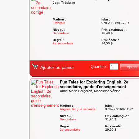
Jean Trésignie
Matière :
Isbn :
Français
978-2-89168-179-7
Niveau :
Prix catalogue :
Secondaire
16,40 $
Degré :
Prix école :
2e secondaire
14,50 $
Quantité :
Ajouter au panier
Ajouter
Fun Tales for Exploring English, 2e
secondaire, guide d'enseignement
Anne-Marie Bergeron, Madeleine Vézina
Matière :
Isbn :
Anglais, langue seconde
978-2-89168-512-2
Niveau :
Prix catalogue :
Secondaire
31,95 $
Degré :
Prix école :
2e secondaire
29,95 $