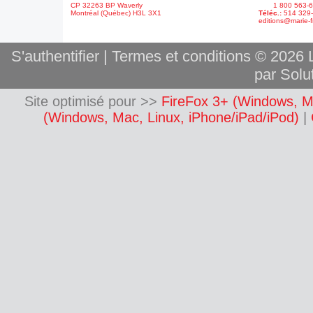
CP 32263 BP Waverly
1 800 563-6
Montréal (Québec) H3L 3X1
Téléc.:
514 329
editions@marie-f
S'authentifier
|
Termes et conditions
© 2026 L
par Solut
Site optimisé pour >>
FireFox 3+ (Windows, M
(Windows, Mac, Linux, iPhone/iPad/iPod)
|