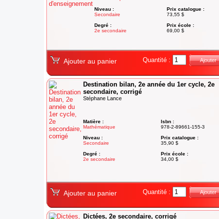
Niveau :
Prix catalogue :
Secondaire
73,55 $
Degré :
Prix école :
2e secondaire
69,00 $
Quantité :
Ajouter au panier
Ajouter
Destination bilan, 2e année du 1er cycle, 2e
secondaire, corrigé
Stéphane Lance
Matière :
Isbn :
Mathématique
978-2-89661-155-3
Niveau :
Prix catalogue :
Secondaire
35,90 $
Degré :
Prix école :
2e secondaire
34,00 $
Quantité :
Ajouter au panier
Ajouter
Dictées, 2e secondaire, corrigé