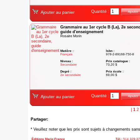
Quantité :
Ajouter au panier
Ajouter
Grammaire au 1er cycle B (La), 2e second
guide d'enseignement
Rosaire Morin
Matière :
Isbn :
Français
978-2-89168-750-8
Niveau :
Prix catalogue :
Secondaire
73,20 $
Degré :
Prix école :
2e secondaire
69,00 $
Quantité :
Ajouter au panier
Ajouter
|
1
2
Partager:
* Veuillez noter que les prix sont sujets à changements sans
Éditions Marie-France
Tél.:
514 329-3