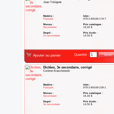
Jean Trésignie
Matière :
Isbn :
Français
978-2-89168-179-7
Niveau :
Prix catalogue :
Secondaire
16,40 $
Degré :
Prix école :
2e secondaire
14,50 $
Quantité :
Ajouter au panier
Ajouter
Dictées, 3e secondaire, corrigé
Corinne Kraschewski
Matière :
Isbn :
Français
978-2-89168-238-1
Niveau :
Prix catalogue :
Secondaire
16,40 $
Degré :
Prix école :
3e secondaire
14,50 $