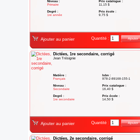
Niveau :
Prix catalogue :
Primaire
11,15 $
Degré :
Prix école :
1re année
9,75 $
Quantité :
Ajouter au panier
Ajouter
Dictées, 1re secondaire, corrigé
Jean Trésignie
Matière :
Isbn :
Français
978-2-89168-155-1
Niveau :
Prix catalogue :
Secondaire
16,40 $
Degré :
Prix école :
1re secondaire
14,50 $
Quantité :
Ajouter au panier
Ajouter
Dictées, 2e secondaire, corrigé