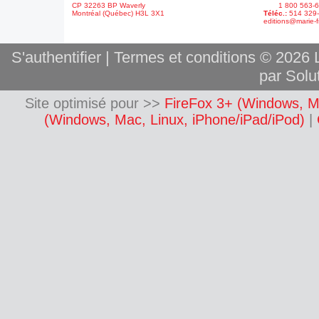
CP 32263 BP Waverly
1 800 563-6
Montréal (Québec) H3L 3X1
Téléc.:
514 329
editions@marie-f
S'authentifier
|
Termes et conditions
© 2026 L
par Solut
Site optimisé pour >>
FireFox 3+ (Windows, M
(Windows, Mac, Linux, iPhone/iPad/iPod)
|