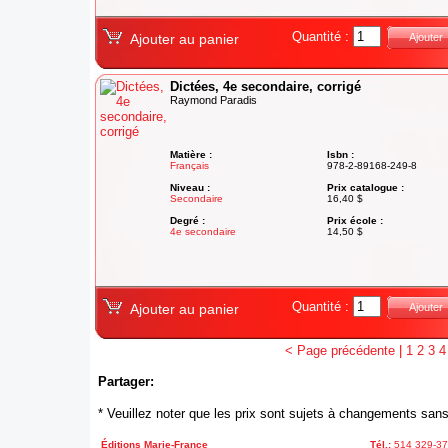
Quantité :
Ajouter au panier
Ajouter
Dictées, 4e secondaire, corrigé
Raymond Paradis
Matière :
Isbn :
Français
978-2-89168-249-8
Niveau :
Prix catalogue :
Secondaire
16,40 $
Degré :
Prix école :
4e secondaire
14,50 $
Quantité :
Ajouter au panier
Ajouter
< Page précédente
|
1
2
3
4
Partager:
* Veuillez noter que les prix sont sujets à changements sans
Éditions Marie-France
Tél.:
514 329-3