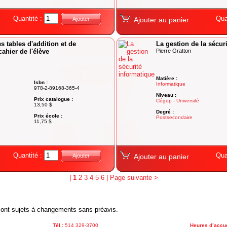
Quantité :
Qua
Ajouter
Ajouter au panier
es tables d'addition et de
La gestion de la sécur
cahier de l'élève
Pierre Gratton
Matière :
Isbn :
Informatique
978-2-89168-365-4
Niveau :
Prix catalogue :
Cégep - Université
13,50 $
Degré :
Prix école :
Postsecondaire
11,75 $
Quantité :
Qua
Ajouter
Ajouter au panier
|
1
2
3
4
5
6
|
Page suivante >
x sont sujets à changements sans préavis.
Tél.:
514 329-3700
Heures d’accue