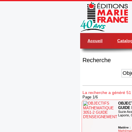
Accueil
Catalo
Recherche
La recherche a généré 51 r
Page 1/6
OBJECT
GUIDE
Suzie Ass
Laporte, 
Matière :
Mathémat