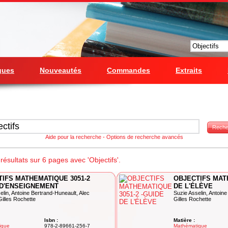
gues
Nouveautés
Commandes
Extraits
Reche
Aide pour la recherche
-
Options de recherche avancés
ésultats sur 6 pages avec 'Objectifs'.
IFS MATHEMATIQUE 3051-2
OBJECTIFS MATH
 D'ENSEIGNEMENT
DE L'ÉLÈVE
elin, Antoine Bertrand-Huneault, Alec
Suzie Asselin, Antoine
Gilles Rochette
Gilles Rochette
Isbn :
Matière :
ique
978-2-89661-256-7
Mathématique