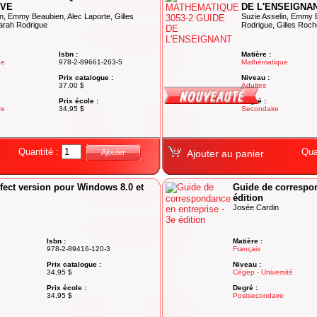
ÈVE
DE L'ENSEIGNA
in, Emmy Beaubien, Alec Laporte, Gilles
Suzie Asselin, Emmy 
arah Rodrigue
Rodrigue, Gilles Roch
Isbn :
Matière :
ue
978-2-89661-263-5
Mathématique
Prix catalogue :
Niveau :
37,00 $
Adultes
Prix école :
Degré :
re
34,95 $
Secondaire
Quantité :
Qua
Ajouter
Ajouter au panier
fect version pour Windows 8.0 et
Guide de correspon
édition
Josée Cardin
Isbn :
Matière :
978-2-89416-120-3
Français
Prix catalogue :
Niveau :
34,95 $
Cégep - Université
Prix école :
Degré :
34,95 $
Postsecondaire