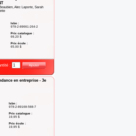
NT
Beaubien, Alec Laporte, Sarah
ette
Isbn :
978-2-89661-264-2
Prix catalogue :
69,20 $
Prix école :
65,00 $
ntité :
Ajouter
dance en entreprise - 3e
Isbn :
978-2-89168-588-7
Prix catalogue :
19,95 $
Prix école :
19,95 $