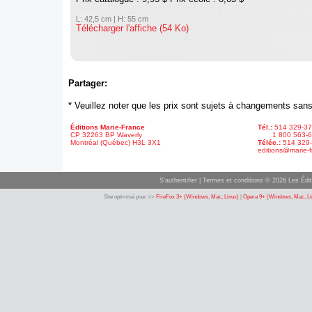
L: 42,5 cm | H: 55 cm
Télécharger l'affiche (54 Ko)
Partager:
* Veuillez noter que les prix sont sujets à changements sans
Éditions Marie-France
Tél.:
514 329-3
CP 32263 BP Waverly
1 800 563-6
Montréal (Québec) H3L 3X1
Téléc.:
514 329
editions@marie-f
S'authentifier
|
Termes et conditions
© 2026 Les Édit
Site optimisé pour >>
FireFox 3+ (Windows, Mac, Linux)
|
Opera 9+ (Windows, Mac, Li