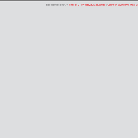
Site optimisé pour >>
FireFox 3+ (Windows, Mac, Linux)
|
Opera 9+ (Windows, Mac, Li