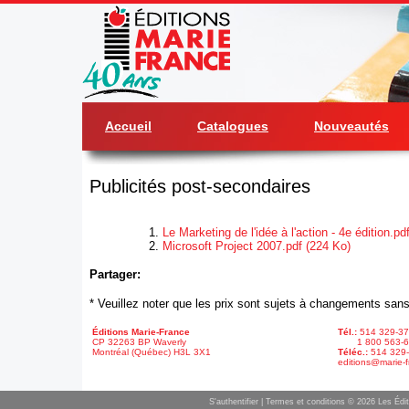
Accueil
Catalogues
Nouveautés
Publicités post-secondaires
Le Marketing de l'idée à l'action - 4e édition.pd
Microsoft Project 2007.pdf (224 Ko)
Partager:
* Veuillez noter que les prix sont sujets à changements sans
Éditions Marie-France
Tél.:
514 329-3
CP 32263 BP Waverly
1 800 563-6
Montréal (Québec) H3L 3X1
Téléc.:
514 329
editions@marie-f
S'authentifier
|
Termes et conditions
© 2026 Les Édit