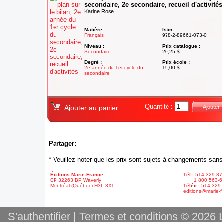
secondaire, 2e secondaire, recueil d'activités
Karine Rose
Matière :
Isbn :
Français
978-2-89661-073-0
Niveau :
Prix catalogue :
Secondaire
20,25 $
Degré :
Prix école :
2e année du 1er cycle du
19,00 $
secondaire
Quantité :
Ajouter au panier
Ajouter
Partager:
* Veuillez noter que les prix sont sujets à changements sans
Éditions Marie-France
Tél.:
514 329-3
CP 32263 BP Waverly
1 800 563-6
Montréal (Québec) H3L 3X1
Téléc.:
514 329
editions@marie-f
S'authentifier
|
Termes et conditions
© 2026 L