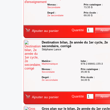
Niveau :
Prix catalogue :
Secondaire
73,55 $
Degré :
Prix école :
2e secondaire
69,00 $
Quantité :
Ajouter au panier
Ajouter
Destination bilan, 2e année du 1er cycle, 2e
secondaire, corrigé
Stéphane Lance
Matière :
Isbn :
Mathématique
978-2-89661-155-3
Niveau :
Prix catalogue :
Secondaire
35,90 $
Degré :
Prix école :
2e secondaire
34,00 $
Quantité :
Ajouter au panier
Ajouter
Gros plan sur le bilan, 2e année du 1er cycl