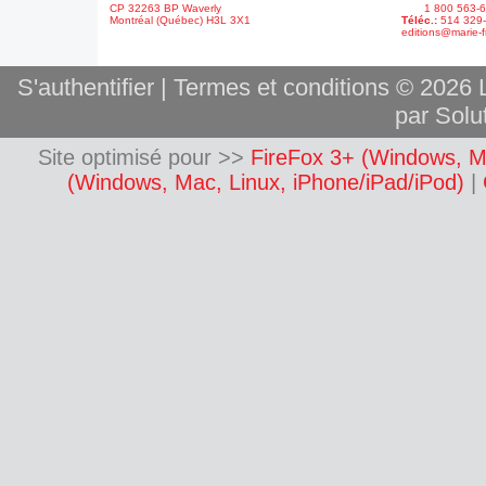
CP 32263 BP Waverly
1 800 563-6
Montréal (Québec) H3L 3X1
Téléc.:
514 329
editions@marie-f
S'authentifier
|
Termes et conditions
© 2026 L
par Solut
Site optimisé pour >>
FireFox 3+ (Windows, M
(Windows, Mac, Linux, iPhone/iPad/iPod)
|