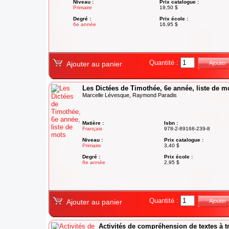
Niveau :
Prix catalogue :
Primaire
19,50 $
Degré :
Prix école :
6e année
16,95 $
Quantité :
Ajouter au panier
Ajouter
Les Dictées de Timothée, 6e année, liste de m
Marcelle Lévesque, Raymond Paradis
Matière :
Isbn :
Français
978-2-89168-239-8
Niveau :
Prix catalogue :
Primaire
3,40 $
Degré :
Prix école :
6e année
2,95 $
Quantité :
Ajouter au panier
Ajouter
Activités de compréhension de textes à t