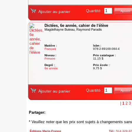
Quantité :
Ajouter au panier
Ajouter
Dictées, 6e année, cahier de l'élève
Magdelhayne Buteau, Raymond Paradis
Matière :
Isbn :
Français
978-2-89168-084-4
Niveau :
Prix catalogue :
Primaire
11,15 $
Degré :
Prix école :
6e année
9,75 $
Quantité :
Ajouter au panier
Ajouter
|
1
2
3
Partager:
* Veuillez noter que les prix sont sujets à changements sans
Éditions Marie-France
Tél.:
514 329-3