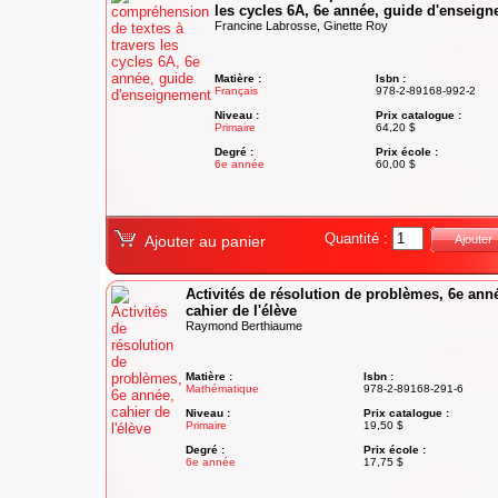
les cycles 6A, 6e année, guide d'enseig
Francine Labrosse, Ginette Roy
Matière :
Isbn :
Français
978-2-89168-992-2
Niveau :
Prix catalogue :
Primaire
64,20 $
Degré :
Prix école :
6e année
60,00 $
Quantité :
Ajouter au panier
Ajouter
Activités de résolution de problèmes, 6e ann
cahier de l'élève
Raymond Berthiaume
Matière :
Isbn :
Mathématique
978-2-89168-291-6
Niveau :
Prix catalogue :
Primaire
19,50 $
Degré :
Prix école :
6e année
17,75 $