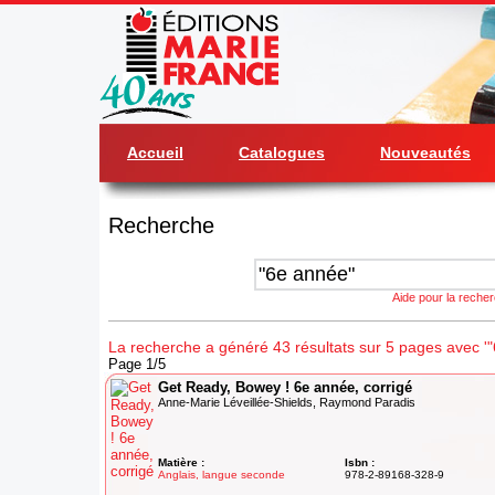
Accueil
Catalogues
Nouveautés
Recherche
Aide pour la reche
La recherche a généré 43 résultats sur 5 pages avec '"
Page 1/5
Get Ready, Bowey ! 6e année, corrigé
Anne-Marie Léveillée-Shields, Raymond Paradis
Matière :
Isbn :
Anglais, langue seconde
978-2-89168-328-9